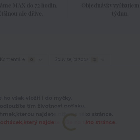
áme MAX do 72 hodin,
Objednávky vyřizujeme
ětšinou ale dříve.
týdnu.
Komentáře
Související zboží
0
2
 ho však vložit i do myčky.
dloužíte tím životnost potisku.
hrnek,kterou najdete níže na této stránce.
dtácek,který najdete níže na této stránce.