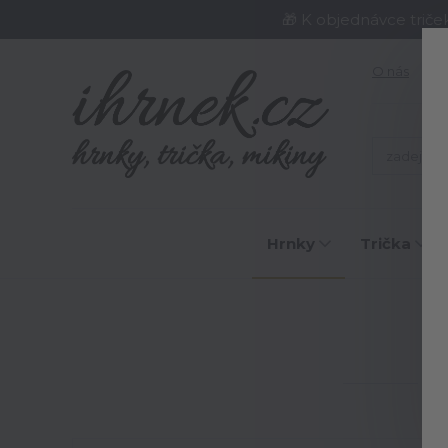
🎁 K objednávce triče
O nás
J
Hrnky
Trička