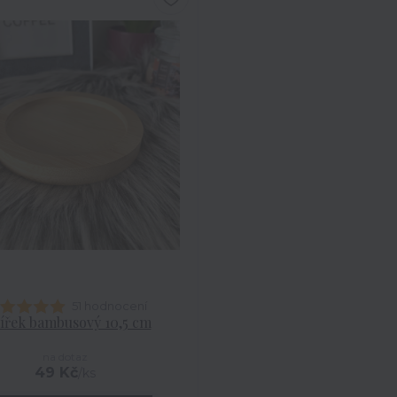
51 hodnocení
ířek bambusový 10,5 cm
na dotaz
49 Kč
/
ks