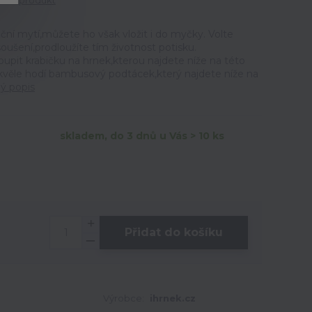
tit produkt
ční mytí,můžete ho však vložit i do myčky. Volte
ušení,prodloužíte tím životnost potisku.
t krabičku na hrnek,kterou najdete níže na této
skvěle hodí bambusový podtácek,který najdete níže na
lý popis
skladem, do 3 dnů u Vás > 10 ks
Přidat do košíku
Výrobce:
ihrnek.cz