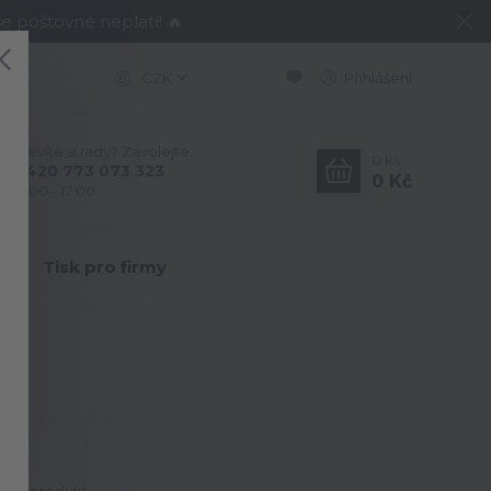
e poštovné neplatí! 🔥
CZK
Přihlášení
Nevíte si rady? Zavolejte.
0
ks
+420 773 073 323
0 Kč
9:00 - 17:00
Y
Tisk pro firmy
!