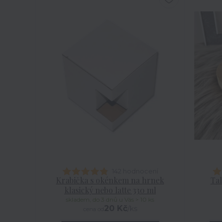
142 hodnocení
Krabička s okénkem na hrnek
Tal
klasický nebo latte 330 ml
skladem, do 3 dnů u Vás > 10 ks
20 Kč
/
ks
cena od