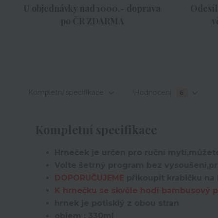
U objednávky nad 1000,- doprava
Odesíl
po ČR ZDARMA
v
Kompletní specifikace
Hodnocení
6
Kompletní specifikace
Hrneček je určen pro ruční mytí,můžete
Volte šetrný program bez vysoušení,pro
DOPORUČUJEME
přikoupit krabičku na 
K hrnečku se skvěle hodí bambusový po
hrnek je potisklý z obou stran
objem : 330ml