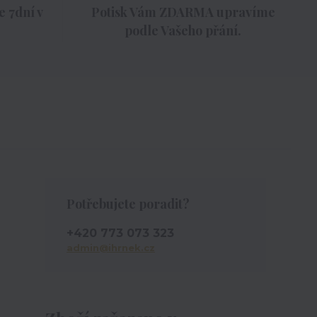
 7dní v
Potisk Vám ZDARMA upravíme
podle Vašeho přání.
Potřebujete poradit?
+420 773 073 323
admin@ihrnek.cz