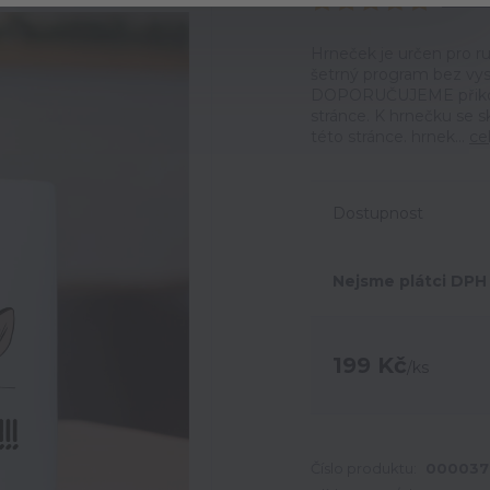
Ohodno
Hrneček je určen pro ru
šetrný program bez vyso
DOPORUČUJEME přikoupi
stránce. K hrnečku se 
této stránce. hrnek...
ce
Dostupnost
Nejsme plátci DPH
199 Kč
/
ks
Číslo produktu:
000037