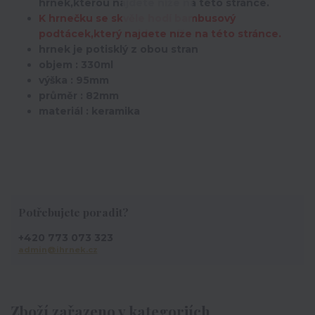
hrnek,kterou najdete níže na této stránce.
K hrnečku se skvěle hodí bambusový
podtácek,který najdete níže na této stránce.
hrnek je potisklý z obou stran
objem : 330ml
výška : 95mm
průměr : 82mm
materiál : keramika
Potřebujete poradit?
+420 773 073 323
admin@ihrnek.cz
Zboží zařazeno v kategoriích