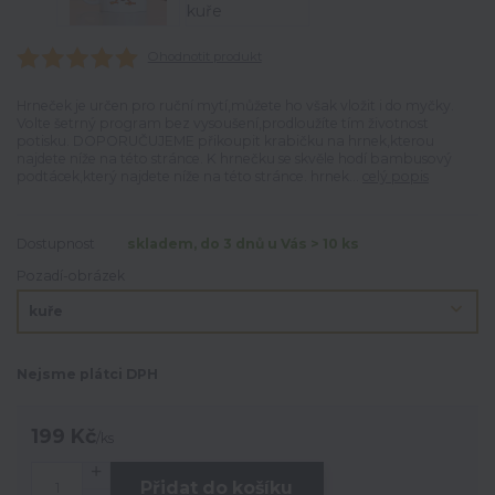
Ohodnotit produkt
Hrneček je určen pro ruční mytí,můžete ho však vložit i do myčky.
Volte šetrný program bez vysoušení,prodloužíte tím životnost
potisku. DOPORUČUJEME přikoupit krabičku na hrnek,kterou
najdete níže na této stránce. K hrnečku se skvěle hodí bambusový
podtácek,který najdete níže na této stránce. hrnek...
celý popis
Dostupnost
skladem, do 3 dnů u Vás > 10 ks
Pozadí-obrázek
Nejsme plátci DPH
199 Kč
/
ks
Přidat do košíku