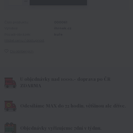
Číslo produktu:
000061
Výrobce:
ihrnek.cz
Pozadí-obrázek:
kuře
Hlídat cenu / dostupnost
Do oblíbených
U objednávky nad 1000,- doprava po ČR
ZDARMA
Odesíláme MAX do 72 hodin, většinou ale dříve.
Objednávky vyřizujeme 7dní v týdnu.