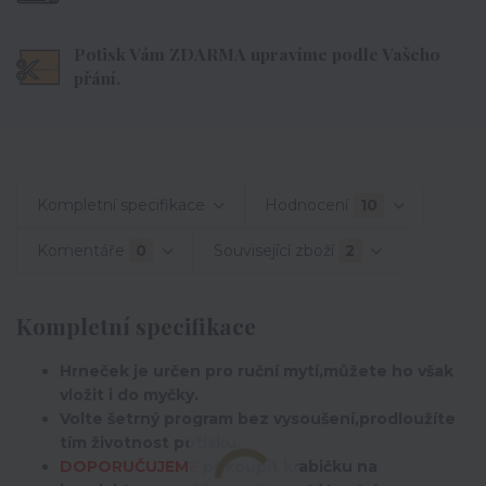
Potisk Vám ZDARMA upravíme podle Vašeho
přání.
Kompletní specifikace
Hodnocení
10
Komentáře
0
Související zboží
2
Kompletní specifikace
Hrneček je určen pro ruční mytí,můžete ho však
vložit i do myčky.
Volte šetrný program bez vysoušení,prodloužíte
tím životnost potisku.
DOPORUČUJEME
přikoupit krabičku na