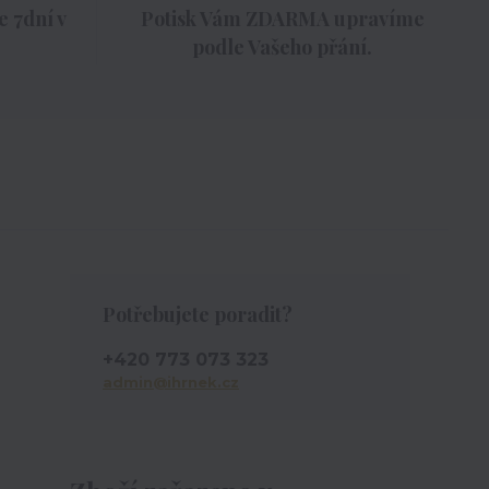
 7dní v
Potisk Vám ZDARMA upravíme
podle Vašeho přání.
Potřebujete poradit?
+420 773 073 323
admin@ihrnek.cz