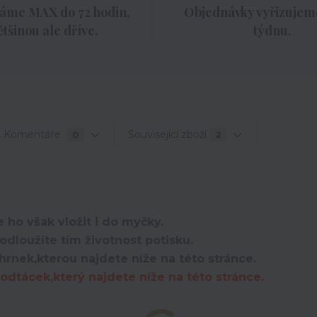
áme MAX do 72 hodin,
Objednávky vyřizujeme
ětšinou ale dříve.
týdnu.
Komentáře
Související zboží
0
2
 ho však vložit i do myčky.
dloužíte tím životnost potisku.
hrnek,kterou najdete níže na této stránce.
dtácek,který najdete níže na této stránce.