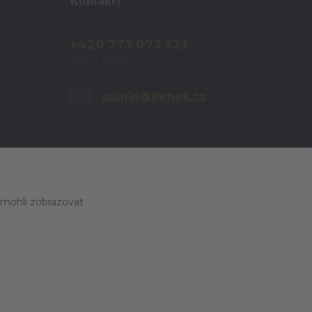
+420 773 073 323
9:00 - 17:00
admin@ihrnek.cz
 mohli zobrazovat