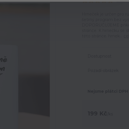
Ohodno
Hrneček je určen pro ru
šetrný program bez vyso
DOPORUČUJEME přikoupi
stránce. K hrnečku se 
této stránce. hrnek...
ce
Dostupnost
Pozadí-obrázek
Nejsme plátci DPH
199 Kč
/
ks