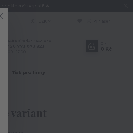
e poštovné neplatí! 🔥
CZK
Přihlášení
Nevíte si rady? Zavolejte.
0
ks
+420 773 073 323
0 Kč
9:00 - 17:00
Y
Tisk pro firmy
ce variant