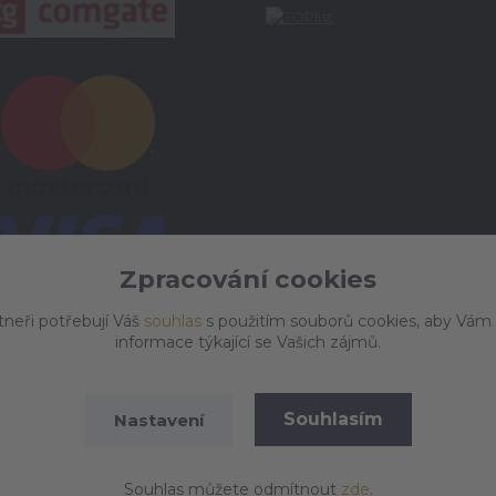
Zpracování cookies
tneři potřebují Váš
souhlas
s použitím souborů cookies, aby Vám
informace týkající se Vašich zájmů.
Souhlasím
Nastavení
Vytvořeno na
Eshop-rychle.cz
Souhlas můžete odmítnout
zde
.