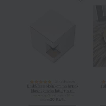
142 hodnocení
Krabička s okénkem na hrnek
Tal
klasický nebo latte 330 ml
skladem, do 3 dnů u Vás > 10 ks
20 Kč
/
ks
cena od