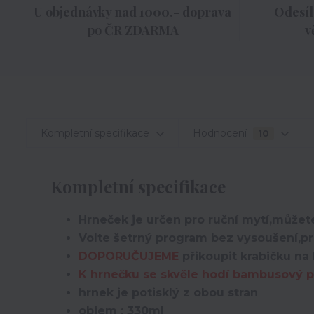
U objednávky nad 1000,- doprava
Odesíl
po ČR ZDARMA
v
Kompletní specifikace
Hodnocení
10
Kompletní specifikace
Hrneček je určen pro ruční mytí,můžete
Volte šetrný program bez vysoušení,pro
DOPORUČUJEME
přikoupit krabičku na 
K hrnečku se skvěle hodí bambusový po
hrnek je potisklý z obou stran
objem : 330ml