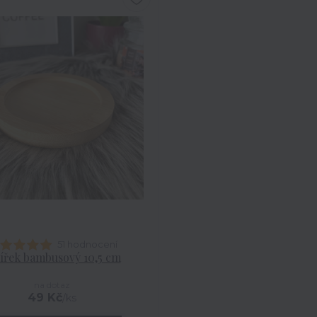
51 hodnocení
ířek bambusový 10,5 cm
na dotaz
49 Kč
/
ks