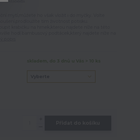
tit produkt
ční mytí,můžete ho však vložit i do myčky. Volte
ušení,prodloužíte tím životnost potisku.
t krabičku na hrnek,kterou najdete níže na této
skvěle hodí bambusový podtácek,který najdete níže na
lý popis
skladem, do 3 dnů u Vás > 10 ks
Přidat do košíku