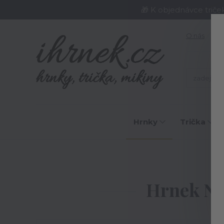
🎁 K objednávce triče
O nás
J
Hrnky
Trička
Hrnek Neč