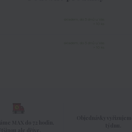
skladem, do 3 dnů u Vás
> 10 ks
skladem, do 3 dnů u Vás
> 10 ks
Objednávky vyřizujeme
áme MAX do 72 hodin,
týdnu.
ětšinou ale dříve.