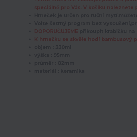
speciálně pro Vás. V košíku naleznete
Hrneček je určen pro ruční mytí,můžete
Volte šetrný program bez vysoušení,pro
DOPORUČUJEME
přikoupit krabičku na 
K hrnečku se skvěle hodí bambusový po
objem : 330ml
výška : 95mm
průměr : 82mm
materiál : keramika