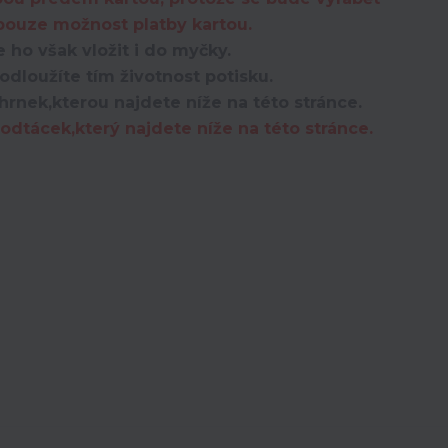
 pouze možnost platby kartou.
 ho však vložit i do myčky.
dloužíte tím životnost potisku.
hrnek,kterou najdete níže na této stránce.
dtácek,který najdete níže na této stránce.