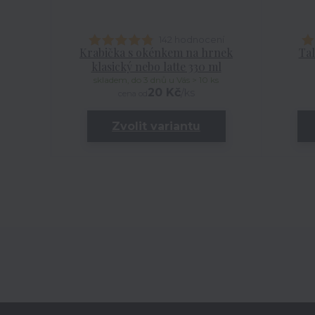
142 hodnocení
Krabička s okénkem na hrnek
Tal
klasický nebo latte 330 ml
skladem, do 3 dnů u Vás > 10 ks
20 Kč
/
ks
cena od
Zvolit variantu