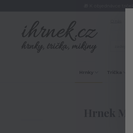
🎁 K objednávce triče
O nás
J
Hrnky
Trička
Hrnek Mil