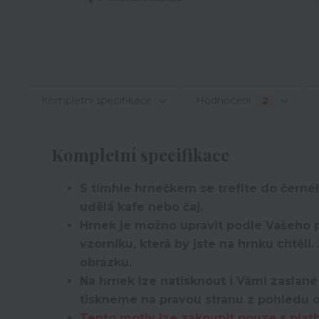
Kompletní specifikace
Hodnocení
2
Kompletní specifikace
S tímhle hrnečkem se trefíte do černéh
udělá kafe nebo čaj.
Hrnek je možno upravit podle Vašeho p
vzorníku, která by jste na hrnku chtěl
obrázku.
Na hrnek lze natisknout i Vámi zaslané
tiskneme na pravou stranu z pohledu 
Tento motiv lze zakoupit pouze s plat