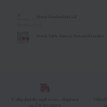
Hrnek Bombastický šéf
Hrnek Tahle dáma je fantastická máma
U objednávky nad 1000,- doprava
Odesíl
po ČR ZDARMA
v