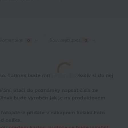
Komentáře
Související zboží
0
2
o. Tatínek bude mít radost, kdykoliv si do něj
řání. Stačí do poznámky napsat čísla ze
i. Jinak bude vyroben jak je na produktovém
 foto,které přidáte v nákupním košíku.Foto
od ouška.
bou předem kartou, protože se bude vyrábět