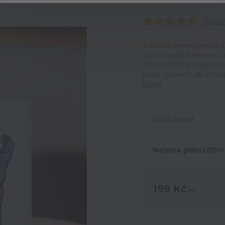
Ohodno
S tímhle hrnečkem se tr
do něj udělá kafe nebo 
do poznámky napsat čísla
bude vyroben jak je na 
popis
Dostupnost
Nejsme plátci DPH
199 Kč
/
ks