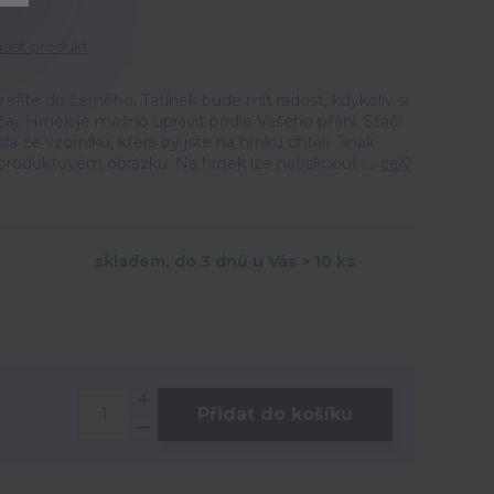
tit produkt
efíte do černého. Tatínek bude mít radost, kdykoliv si
čaj. Hrnek je možno upravit podle Vašeho přání. Stačí
 ze vzorníku, která by jste na hrnku chtěli. Jinak
produktovém obrázku. Na hrnek lze natisknout i...
celý
skladem, do 3 dnů u Vás > 10 ks
Přidat do košíku