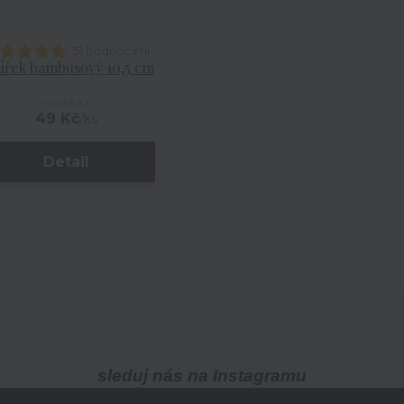
51 hodnocení
ířek bambusový 10,5 cm
na dotaz
49 Kč
/
ks
Detail
sleduj nás na Instagramu