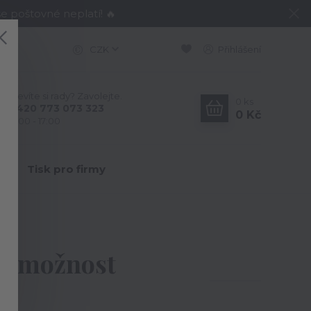
e poštovné neplatí! 🔥
CZK
Přihlášení
Nevíte si rady? Zavolejte.
0
ks
+420 773 073 323
0 Kč
9:00 - 17:00
Y
Tisk pro firmy
e
 - možnost