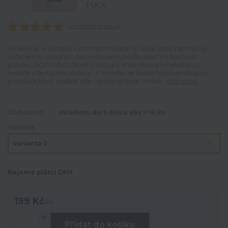
Ohodnotit produkt
Hrneček je určen pro ruční mytí,můžete ho však vložit i do myčky.
Volte šetrný program bez vysoušení,prodloužíte tím životnost
potisku. DOPORUČUJEME přikoupit krabičku na hrnek,kterou
najdete níže na této stránce. K hrnečku se skvěle hodí bambusový
podtácek,který najdete níže na této stránce. hrnek...
celý popis
Dostupnost
skladem, do 3 dnů u Vás > 10 ks
Varianta
Nejsme plátci DPH
199 Kč
/
ks
Přidat do košíku