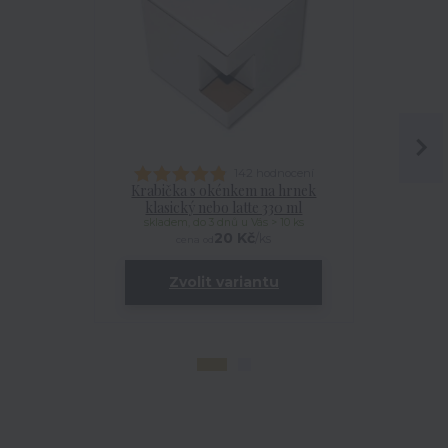
142 hodnocení
Krabička s okénkem na hrnek
Talířek
klasický nebo latte 330 ml
skladem, do 3 dnů u Vás > 10 ks
20 Kč
/
ks
cena od
Zvolit variantu