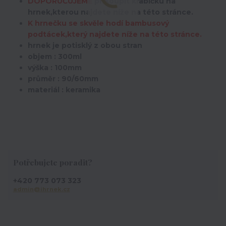
DOPORUČUJEME
přikoupit krabičku na
hrnek,kterou najdete níže na této stránce.
K hrnečku se skvěle hodí bambusový
podtácek,který najdete níže na této stránce.
hrnek je potisklý z obou stran
objem : 300ml
výška : 100mm
průměr : 90/60mm
materiál : keramika
Potřebujete poradit?
+420 773 073 323
admin@ihrnek.cz