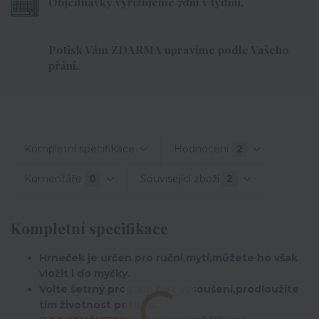
Objednávky vyřizujeme 7dní v týdnu.
Potisk Vám ZDARMA upravíme podle Vašeho
přání.
Kompletní specifikace
Hodnocení
2
Komentáře
0
Související zboží
2
Kompletní specifikace
Hrneček je určen pro ruční mytí,můžete ho však
vložit i do myčky.
Volte šetrný program bez vysoušení,prodloužíte
tím životnost potisku.