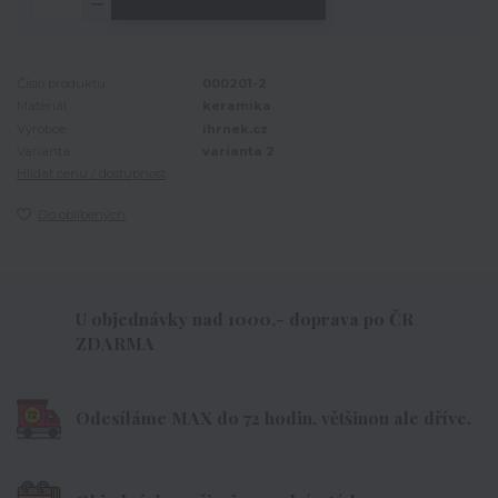
Číslo produktu:
000201-2
Materiál:
keramika
Výrobce:
ihrnek.cz
Varianta:
varianta 2
Hlídat cenu / dostupnost
Do oblíbených
U objednávky nad 1000,- doprava po ČR
ZDARMA
Odesíláme MAX do 72 hodin, většinou ale dříve.