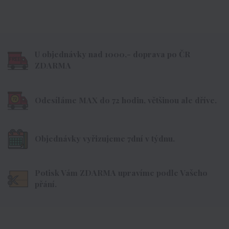
U objednávky nad 1000,- doprava po ČR
ZDARMA
Odesíláme MAX do 72 hodin, většinou ale dříve.
Objednávky vyřizujeme 7dní v týdnu.
Potisk Vám ZDARMA upravíme podle Vašeho
přání.