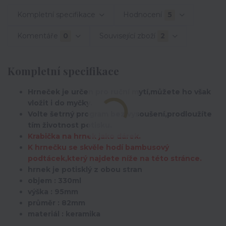
Kompletní specifikace
Hodnocení
5
Komentáře
0
Související zboží
2
Kompletní specifikace
Hrneček je určen pro ruční mytí,můžete ho však
vložit i do myčky.
Volte šetrný program bez vysoušení,prodloužíte
tím životnost potisku.
Krabička na hrnek jako dárek.
K hrnečku se skvěle hodí bambusový
podtácek,který najdete níže na této stránce.
hrnek je potisklý z obou stran
objem : 330ml
výška : 95mm
průměr : 82mm
materiál : keramika