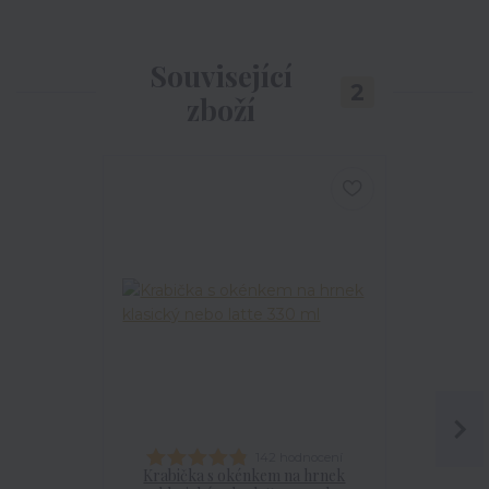
Související
2
zboží
142 hodnocení
Krabička s okénkem na hrnek
Talířek