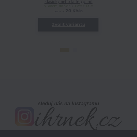
klasický nebo latte 330 ml
skladem, do 3 dnů u Vás > 10 ks
20 Kč
/
ks
cena od
Zvolit variantu
sleduj nás na Instagramu