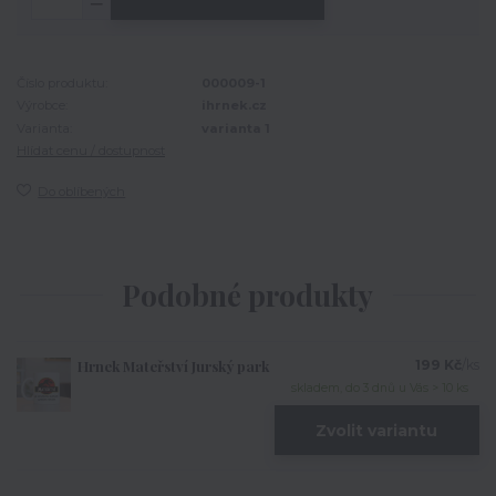
Číslo produktu:
000009-1
Výrobce:
ihrnek.cz
Varianta:
varianta 1
Hlídat cenu / dostupnost
Do oblíbených
Podobné produkty
Hrnek Mateřství Jurský park
199 Kč
/
ks
skladem, do 3 dnů u Vás > 10 ks
Zvolit variantu