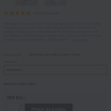
Ohodnotit produkt
Hrneček je určen pro ruční mytí,můžete ho však vložit i do myčky.
Volte šetrný program bez vysoušení,prodloužíte tím životnost
potisku. Krabička na hrnek jako dárek. K hrnečku se skvěle hodí
bambusový podtácek,který najdete níže na této stránce. hrnek je
potisklý z obou stran objem : 330ml výška : ...
celý popis
Dostupnost
skladem, do 3 dnů u Vás > 10 ks
Varianta
Nejsme plátci DPH
199 Kč
/
ks
Přidat do košíku