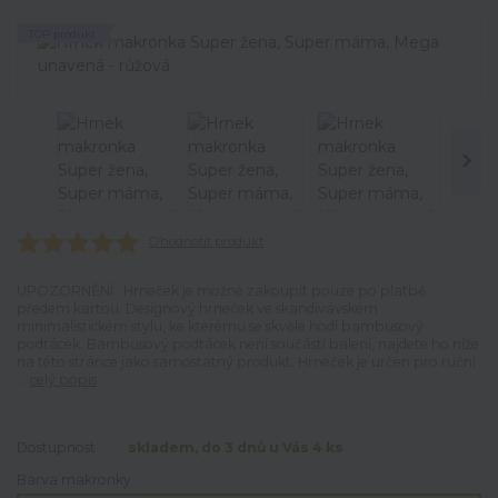
TOP produkt
Ohodnotit produkt
UPOZORNĚNÍ : Hrneček je možné zakoupit pouze po platbě
předem kartou. Designový hrneček ve skandivávském
minimalistickém stylu, ke kterému se skvěle hodí bambusový
podtácek. Bambusový podtácek není součástí balení, najdete ho níže
na této stránce jako samostatný produkt. Hrneček je určen pro ruční
...
celý popis
Dostupnost
skladem, do 3 dnů u Vás 4 ks
Barva makronky