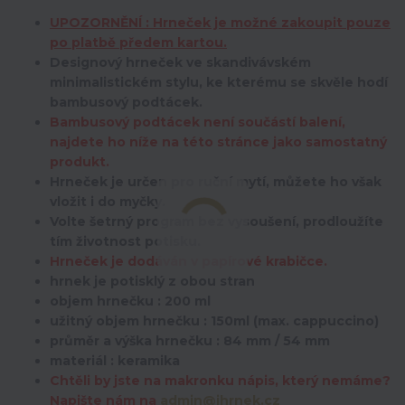
UPOZORNĚNÍ : Hrneček je možné zakoupit pouze
po platbě předem kartou.
Designový hrneček ve skandivávském
minimalistickém stylu, ke kterému se skvěle hodí
bambusový podtácek.
Bambusový podtácek není součástí balení,
najdete ho níže na této stránce jako samostatný
produkt.
Hrneček je určen pro ruční mytí, můžete ho však
vložit i do myčky.
Volte šetrný program bez vysoušení, prodloužíte
tím životnost potisku.
Hrneček je dodáván v papírové krabičce.
hrnek je potisklý z obou stran
objem hrnečku : 200 ml
užitný objem hrnečku : 150ml (max. cappuccino)
průměr a výška hrnečku : 84 mm / 54 mm
materiál : keramika
Chtěli by jste na makronku nápis, který nemáme?
Napište nám na
admin@ihrnek.cz