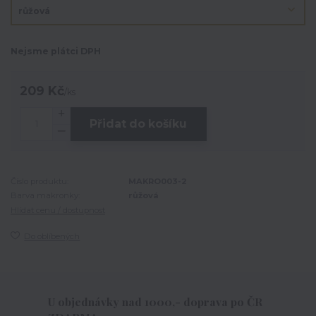
Nejsme plátci DPH
209 Kč
/
ks
Přidat do košíku
Číslo produktu:
MAKRO003-2
Barva makronky:
růžová
Hlídat cenu / dostupnost
Do oblíbených
U objednávky nad 1000,- doprava po ČR