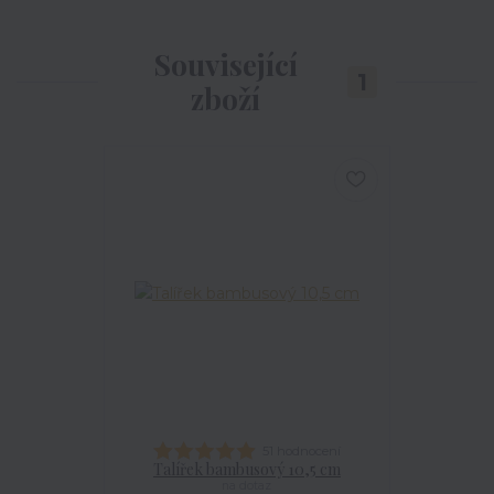
Související
1
zboží
51 hodnocení
Talířek bambusový 10,5 cm
na dotaz