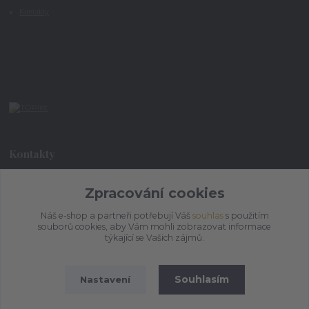
Kontakty
Kontakty
Zpracování cookies
+420 773 073 323
9:00 - 17:00
Náš e-shop a partneři potřebují Váš
souhlas
s použitím
souborů cookies, aby Vám mohli zobrazovat informace
admin@ihrnek.cz
týkající se Vašich zájmů.
Souhlasím
Nastavení