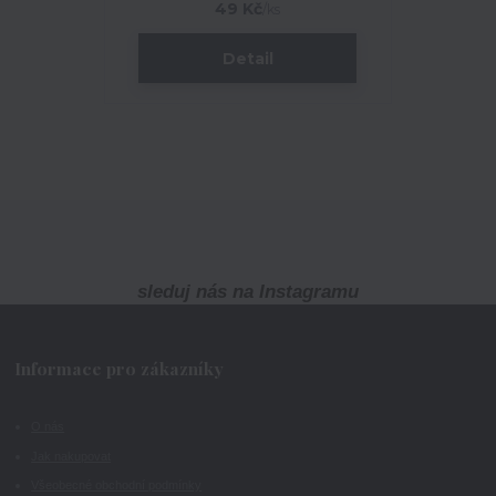
49 Kč
/
ks
Detail
sleduj nás na Instagramu
Informace pro zákazníky
O nás
Jak nakupovat
Všeobecné obchodní podmínky