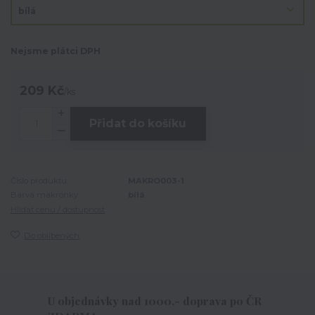
Nejsme plátci DPH
209 Kč
/
ks
Přidat do košíku
Číslo produktu:
MAKRO003-1
Barva makronky:
bílá
Hlídat cenu / dostupnost
Do oblíbených
U objednávky nad 1000,- doprava po ČR