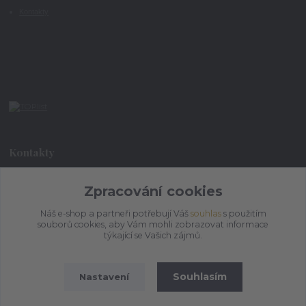
Kontakty
Kontakty
Zpracování cookies
+420 773 073 323
9:00 - 17:00
Náš e-shop a partneři potřebují Váš
souhlas
s použitím
souborů cookies, aby Vám mohli zobrazovat informace
admin@ihrnek.cz
týkající se Vašich zájmů.
Souhlasím
Nastavení