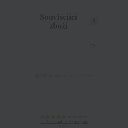
Související
1
zboží
51 hodnocení
Talířek bambusový 10,5 cm
na dotaz