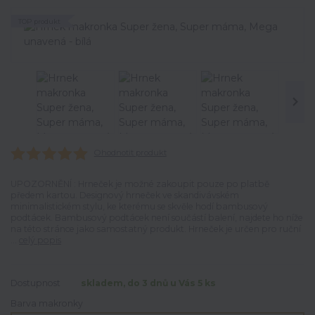
TOP produkt
Ohodnotit produkt
UPOZORNĚNÍ : Hrneček je možné zakoupit pouze po platbě
předem kartou. Designový hrneček ve skandivávském
minimalistickém stylu, ke kterému se skvěle hodí bambusový
podtácek. Bambusový podtácek není součástí balení, najdete ho níže
na této stránce jako samostatný produkt. Hrneček je určen pro ruční
...
celý popis
Dostupnost
skladem, do 3 dnů u Vás 5 ks
Barva makronky