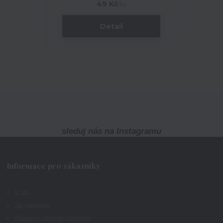
49 Kč
/
ks
Detail
sleduj nás na Instagramu
Informace pro zákazníky
O nás
Jak nakupovat
Všeobecné obchodní podmínky