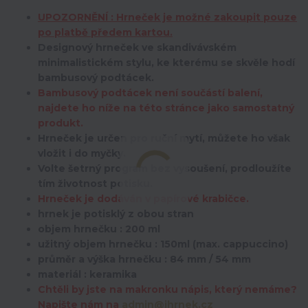
UPOZORNĚNÍ : Hrneček je možné zakoupit pouze
po platbě předem kartou.
Designový hrneček ve skandivávském
minimalistickém stylu, ke kterému se skvěle hodí
bambusový podtácek.
Bambusový podtácek není součástí balení,
najdete ho níže na této stránce jako samostatný
produkt.
Hrneček je určen pro ruční mytí, můžete ho však
vložit i do myčky.
Volte šetrný program bez vysoušení, prodloužíte
tím životnost potisku.
Hrneček je dodáván v papírové krabičce.
hrnek je potisklý z obou stran
objem hrnečku : 200 ml
užitný objem hrnečku : 150ml (max. cappuccino)
průměr a výška hrnečku : 84 mm / 54 mm
materiál : keramika
Chtěli by jste na makronku nápis, který nemáme?
Napište nám na
admin@ihrnek.cz