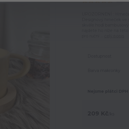
Ohodno
UPOZORNĚNÍ : Hrneček
Designový hrneček ve 
skvěle hodí bambusový
najdete ho níže na tét
pro ruční ...
celý popis
Dostupnost
Barva makronky
Nejsme plátci DPH
209 Kč
/
ks