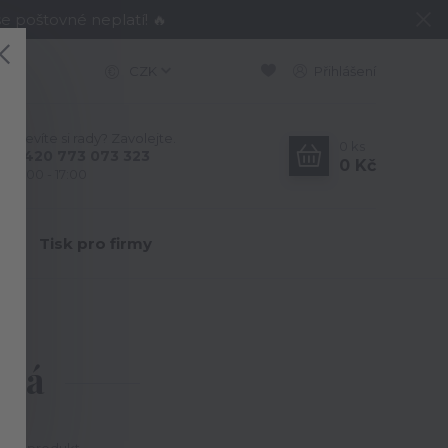
e poštovné neplatí! 🔥
CZK
Přihlášení
Nevíte si rady? Zavolejte.
0
ks
+420 773 073 323
0 Kč
9:00 - 17:00
Y
Tisk pro firmy
utá