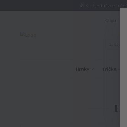
🎁 K objednávce triče
O nás
J
Hrnky
Trička
Hr