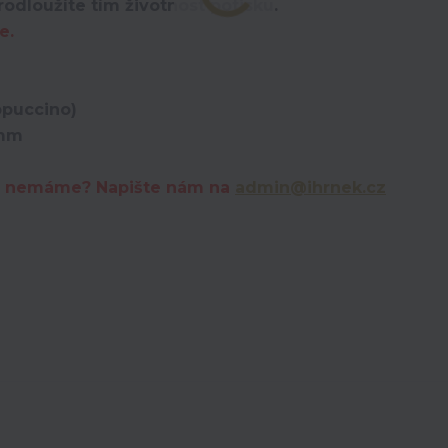
odloužíte tím životnost potisku.
e.
ppuccino)
 mm
erý nemáme? Napište nám na
admin@ihrnek.cz