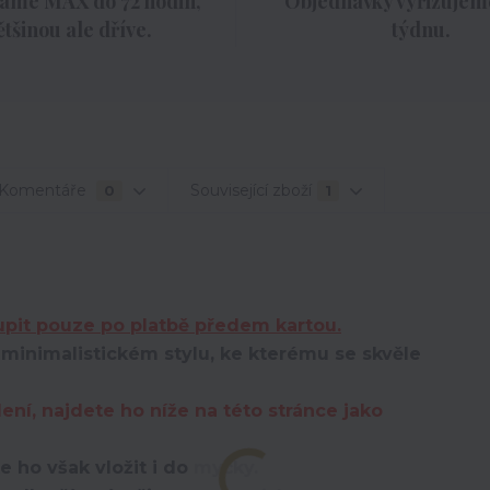
áme MAX do 72 hodin,
Objednávky vyřizujeme
ětšinou ale dříve.
týdnu.
Komentáře
Související zboží
0
1
pit pouze po platbě předem kartou.
inimalistickém stylu, ke kterému se skvěle
ní, najdete ho níže na této stránce jako
e ho však vložit i do myčky.