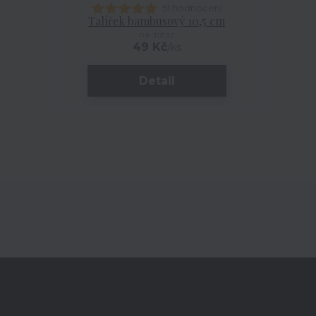
51 hodnocení
Talířek bambusový 10,5 cm
na dotaz
49 Kč
/
ks
Detail