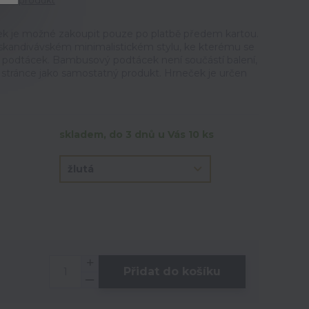
tit produkt
 je možné zakoupit pouze po platbě předem kartou.
skandivávském minimalistickém stylu, ke kterému se
 podtácek. Bambusový podtácek není součástí balení,
o stránce jako samostatný produkt. Hrneček je určen
skladem, do 3 dnů u Vás 10 ks
Přidat do košíku