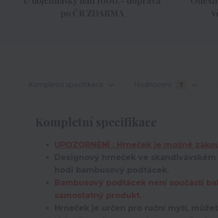
U objednávky nad 1000,- doprava
Odesíl
po ČR ZDARMA
v
Kompletní specifikace
Hodnocení
7
Kompletní specifikace
UPOZORNĚNÍ : Hrneček je možné zakou
Designový hrneček ve skandivávském m
hodí bambusový podtácek.
Bambusový podtácek není součástí bale
samostatný produkt.
Hrneček je určen pro ruční mytí, můžet