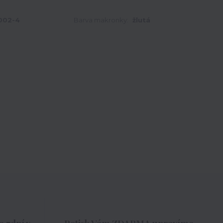
002-4
Barva makronky:
žlutá