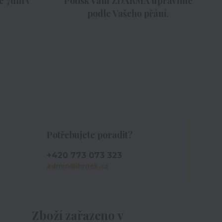
 7dní v
Potisk Vám ZDARMA upravíme
podle Vašeho přání.
Potřebujete poradit?
+420 773 073 323
admin@ihrnek.cz
Zboží zařazeno v