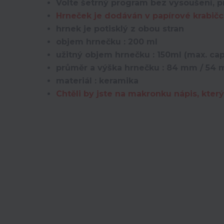
Volte šetrný program bez vysoušení, pr
Hrneček je dodáván v papírové krabičc
hrnek je potisklý z obou stran
objem hrnečku : 200 ml
užitný objem hrnečku : 150ml (max. ca
průměr a výška hrnečku : 84 mm / 54
materiál : keramika
Chtěli by jste na makronku nápis, kt