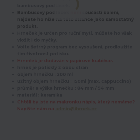
bambusový podtácek.
Bambusový podtácek
není
součástí balení,
najdete ho níže na této stránce jako samostatný
produkt.
Hrneček je určen pro ruční mytí, můžete ho však
vložit i do myčky.
Volte šetrný program bez vysoušení, prodloužíte
tím životnost potisku.
Hrneček je dodáván v papírové krabičce.
hrnek je potisklý z obou stran
objem hrnečku : 200 ml
užitný objem hrnečku : 150ml (max. cappuccino)
průměr a výška hrnečku : 84 mm / 54 mm
materiál : keramika
Chtěli by jste na makronku nápis, který nemáme?
Napište nám na
admin@ihrnek.cz