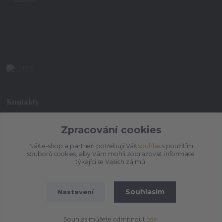
Kontakty
+420 773 073 323
Zpracování cookies
9:00 - 17:00
Náš e-shop a partneři potřebují Váš
souhlas
s použitím
souborů cookies, aby Vám mohli zobrazovat informace
admin@ihrnek.cz
týkající se Vašich zájmů.
Souhlasím
Nastavení
Souhlas můžete odmítnout
zde
.