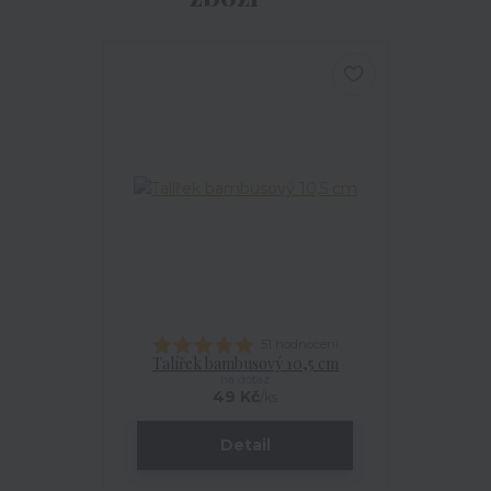
51 hodnocení
Talířek bambusový 10,5 cm
na dotaz
49 Kč
/
ks
Detail