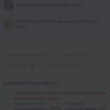
Objednávky vyřizujeme 7dní v týdnu.
Potisk Vám ZDARMA upravíme podle Vašeho
přání.
Kompletní specifikace
Hodnocení
3
Komentáře
0
Související zboží
1
Kompletní specifikace
UPOZORNĚNÍ : Hrneček je možné zakoupit pouze
po platbě předem kartou.
Designový hrneček ve skandivávském
minimalistickém stylu, ke kterému se skvěle hodí