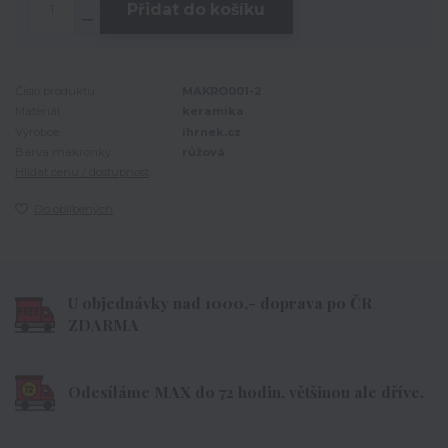
Přidat do košíku
Číslo produktu:
MAKRO001-2
Materiál:
keramika
Výrobce:
ihrnek.cz
Barva makronky:
růžová
Hlídat cenu / dostupnost
Do oblíbených
U objednávky nad 1000,- doprava po ČR
ZDARMA
Odesíláme MAX do 72 hodin, většinou ale dříve.