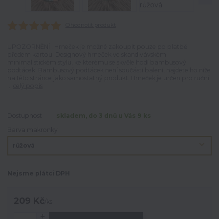
Ohodnotit produkt
UPOZORNĚNÍ : Hrneček je možné zakoupit pouze po platbě
předem kartou. Designový hrneček ve skandivávském
minimalistickém stylu, ke kterému se skvěle hodí bambusový
podtácek. Bambusový podtácek není součástí balení, najdete ho níže
na této stránce jako samostatný produkt. Hrneček je určen pro ruční
...
celý popis
Dostupnost
skladem, do 3 dnů u Vás 9 ks
Barva makronky
Nejsme plátci DPH
209 Kč
/
ks