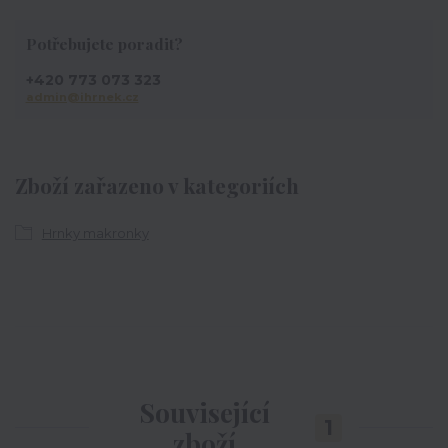
Potřebujete poradit?
+420 773 073 323
admin@ihrnek.cz
Zboží zařazeno v kategoriích
Hrnky makronky
Související
1
zboží