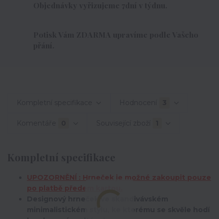
Objednávky vyřizujeme 7dní v týdnu.
Potisk Vám ZDARMA upravíme podle Vašeho
přání.
Kompletní specifikace
Hodnocení
3
Komentáře
0
Související zboží
1
Kompletní specifikace
UPOZORNĚNÍ : Hrneček je možné zakoupit pouze
po platbě předem kartou.
Designový hrneček ve skandivávském
minimalistickém stylu, ke kterému se skvěle hodí