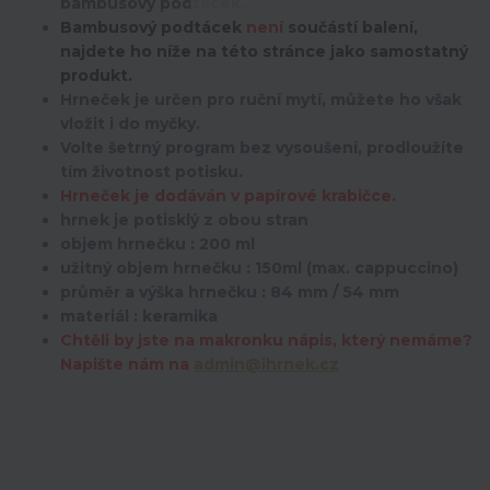
bambusový podtácek.
Bambusový podtácek
není
součástí balení,
najdete ho níže na této stránce jako samostatný
produkt.
Hrneček je určen pro ruční mytí, můžete ho však
vložit i do myčky.
Volte šetrný program bez vysoušení, prodloužíte
tím životnost potisku.
Hrneček je dodáván v papírové krabičce.
hrnek je potisklý z obou stran
objem hrnečku : 200 ml
užitný objem hrnečku : 150ml (max. cappuccino)
průměr a výška hrnečku : 84 mm / 54 mm
materiál : keramika
Chtěli by jste na makronku nápis, který nemáme?
Napište nám na
admin@ihrnek.cz