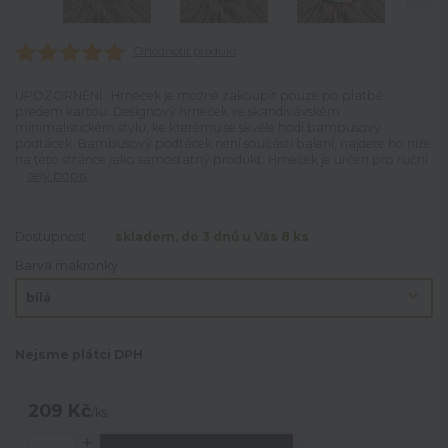
Ohodnotit produkt
UPOZORNĚNÍ : Hrneček je možné zakoupit pouze po platbě
předem kartou. Designový hrneček ve skandivávském
minimalistickém stylu, ke kterému se skvěle hodí bambusový
podtácek. Bambusový podtácek není součástí balení, najdete ho níže
na této stránce jako samostatný produkt. Hrneček je určen pro ruční
...
celý popis
Dostupnost
skladem, do 3 dnů u Vás 8 ks
Barva makronky
Nejsme plátci DPH
209 Kč
/
ks