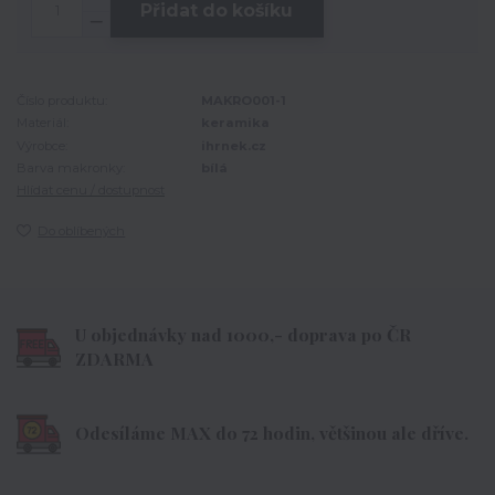
Přidat do košíku
Číslo produktu:
MAKRO001-1
Materiál:
keramika
Výrobce:
ihrnek.cz
Barva makronky:
bílá
Hlídat cenu / dostupnost
Do oblíbených
U objednávky nad 1000,- doprava po ČR
ZDARMA
Odesíláme MAX do 72 hodin, většinou ale dříve.