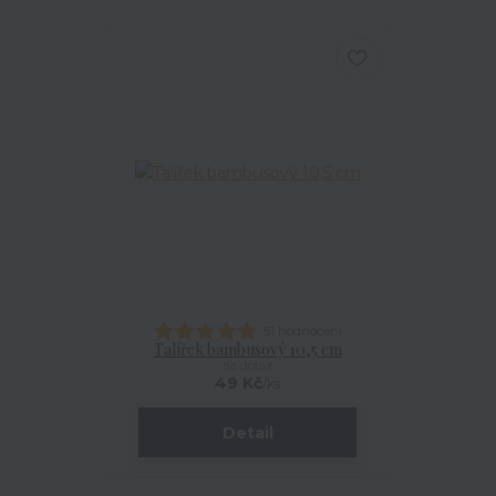
51 hodnocení
Talířek bambusový 10,5 cm
na dotaz
49 Kč
/
ks
Detail