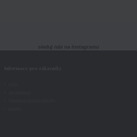
sleduj nás na Instagramu
Informace pro zákazníky
O nás
Jak nakupovat
Všeobecné obchodní podmínky
Kontakty