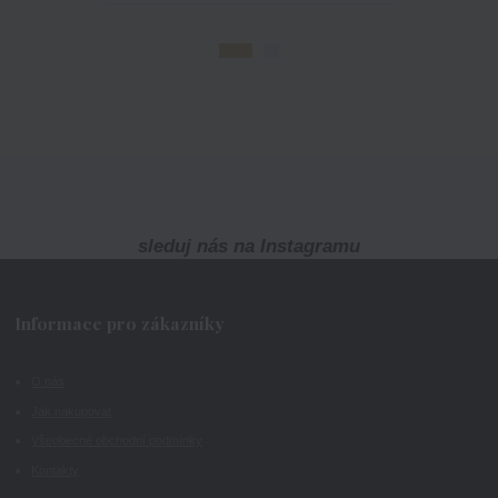
sleduj nás na Instagramu
Informace pro zákazníky
O nás
Jak nakupovat
Všeobecné obchodní podmínky
Kontakty