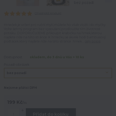
Ohodnotit produkt
Hrneček je určen pro ruční mytí,můžete ho však vložit i do myčky.
Volte šetrný program bez vysoušení,prodloužíte tím životnost
potisku. DOPORUČUJEME přikoupit krabičku na hrnek,kterou
najdete níže na této stránce. K hrnečku se skvěle hodí bambusový
podtácek,který najdete níže na této stránce. hrnek...
celý popis
Dostupnost
skladem, do 3 dnů u Vás > 10 ks
Pozadí-obrázek
Nejsme plátci DPH
199 Kč
/
ks
Přidat do košíku