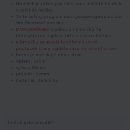
Hrneček je určen pro ruční mytí,můžete ho však
vložit i do myčky.
Volte šetrný program bez vysoušení,prodloužíte
tím životnost potisku.
DOPORUČUJEME
přikoupit krabičku na
hrnek,kterou najdete níže na této stránce.
K hrnečku se skvěle hodí bambusový
podtácek,který najdete níže na této stránce.
hrnek je potisklý z obou stran
objem : 330ml
výška : 95mm
průměr : 82mm
materiál : keramika
Potřebujete poradit?