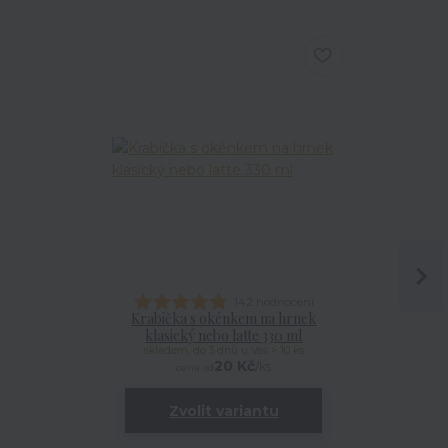
142 hodnocení
Krabička s okénkem na hrnek
Talířek
klasický nebo latte 330 ml
skladem, do 3 dnů u Vás > 10 ks
20 Kč
/
ks
cena od
Zvolit variantu