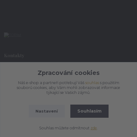
Kontakty
Zpracování cookies
+420 773 073 323
9:00 - 17:00
Náš e-shop a partneři potřebují Váš
souhlas
s použitím
souborů cookies, aby Vám mohli zobrazovat informace
admin@ihrnek.cz
týkající se Vašich zájmů.
Souhlasím
Nastavení
Souhlas můžete odmítnout
zde
.
Vytvořeno na
Eshop-rychle.cz