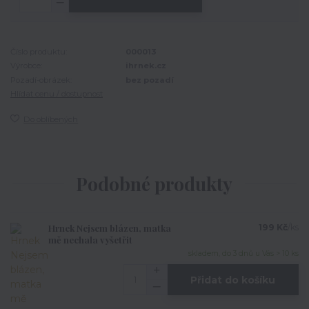
Číslo produktu:
000013
Výrobce:
ihrnek.cz
Pozadí-obrázek:
bez pozadí
Hlídat cenu / dostupnost
Do oblíbených
Podobné produkty
Hrnek Nejsem blázen, matka
199 Kč
/
ks
mě nechala vyšetřit
skladem, do 3 dnů u Vás > 10 ks
Přidat do košíku