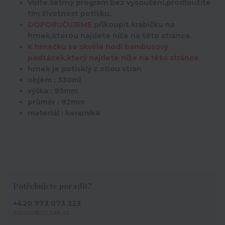
Volte šetrný program bez vysoušení,prodloužíte
tím životnost potisku.
DOPORUČUJEME
přikoupit krabičku na
hrnek,kterou najdete níže na této stránce.
K hrnečku se skvěle hodí bambusový
podtácek,který najdete níže na této stránce.
hrnek je potisklý z obou stran
objem : 330ml
výška : 95mm
průměr : 82mm
materiál : keramika
Potřebujete poradit?
+420 773 073 323
admin@ihrnek.cz