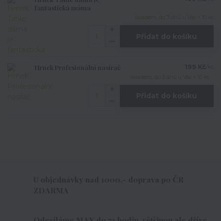
fantastická máma
skladem, do 3 dnů u Vás > 10 ks
Přidat do košíku
Hrnek Profesionální nasírač
199 Kč
/
ks
skladem, do 3 dnů u Vás > 10 ks
Přidat do košíku
U objednávky nad 1000,- doprava po ČR
ZDARMA
Odesíláme MAX do 72 hodin, většinou ale dříve.