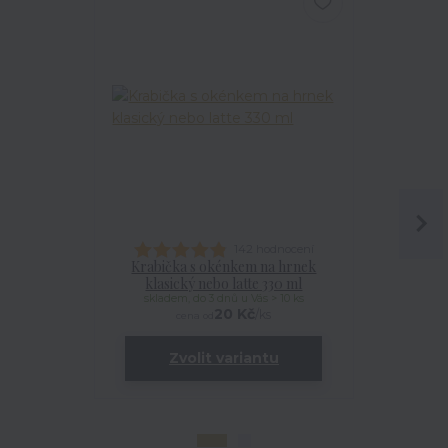
142 hodnocení
Krabička s okénkem na hrnek
Talířek
klasický nebo latte 330 ml
skladem, do 3 dnů u Vás > 10 ks
20 Kč
/
ks
cena od
Zvolit variantu