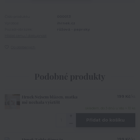
Číslo produktu:
000013
Výrobce:
ihrnek.cz
Pozadí-obrázek:
růžová - paprsky
Hlídat cenu / dostupnost
Do oblíbených
Podobné produkty
Hrnek Nejsem blázen, matka
199 Kč
/
ks
mě nechala vyšetřit
skladem, do 3 dnů u Vás > 10 ks
Přidat do košíku
Hrnek Tahle dáma je
199 Kč
/
ks