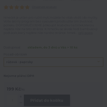
Ohodnotit produkt
Hrneček je určen pro ruční mytí,můžete ho však vložit i do myčky.
Volte šetrný program bez vysoušení,prodloužíte tím životnost
potisku. DOPORUČUJEME přikoupit krabičku na hrnek,kterou
najdete níže na této stránce. K hrnečku se skvěle hodí bambusový
podtácek,který najdete níže na této stránce. hrnek...
celý popis
Dostupnost
skladem, do 3 dnů u Vás > 10 ks
Pozadí-obrázek
Nejsme plátci DPH
199 Kč
/
ks
Přidat do košíku