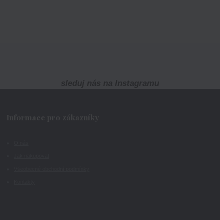
sleduj nás na Instagramu
Informace pro zákazníky
O nás
Jak nakupovat
Všeobecné obchodní podmínky
Kontakty