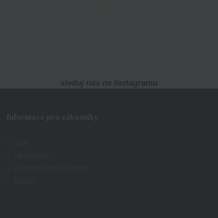
sleduj nás na Instagramu
Informace pro zákazníky
O nás
Jak nakupovat
Všeobecné obchodní podmínky
Kontakty