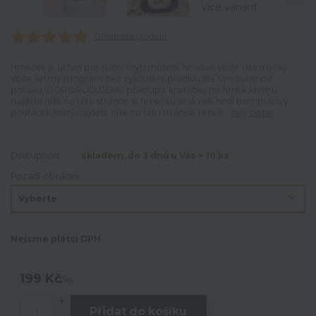
Ohodnotit produkt
Hrneček je určen pro ruční mytí,můžete ho však vložit i do myčky.
Volte šetrný program bez vysoušení,prodloužíte tím životnost
potisku. DOPORUČUJEME přikoupit krabičku na hrnek,kterou
najdete níže na této stránce. K hrnečku se skvěle hodí bambusový
podtácek,který najdete níže na této stránce. hrnek...
celý popis
Dostupnost
skladem, do 3 dnů u Vás > 10 ks
Pozadí-obrázek
Nejsme plátci DPH
199 Kč
/
ks
Přidat do košíku