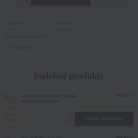
Číslo produktu:
000013
Výrobce:
ihrnek.cz
Hlídat cenu / dostupnost
Do oblíbených
Podobné produkty
Hrnek Nejsem blázen, matka
199 Kč
/
ks
mě nechala vyšetřit
skladem, do 3 dnů u Vás > 10 ks
Přidat do košíku
Hrnek Tahle dáma je
199 Kč
/
ks