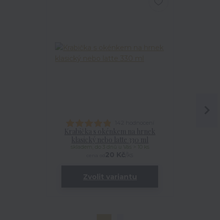
142 hodnocení
Krabička s okénkem na hrnek
Talířek
klasický nebo latte 330 ml
skladem, do 3 dnů u Vás > 10 ks
20 Kč
/
ks
cena od
Zvolit variantu