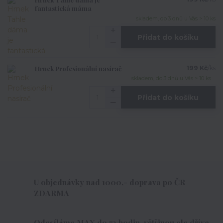
fantastická máma
skladem, do 3 dnů u Vás > 10 ks
Přidat do košíku
Hrnek Profesionální nasírač
199 Kč
/
ks
skladem, do 3 dnů u Vás > 10 ks
Přidat do košíku
U objednávky nad 1000,- doprava po ČR
ZDARMA
Odesíláme MAX do 72 hodin, většinou ale dříve.