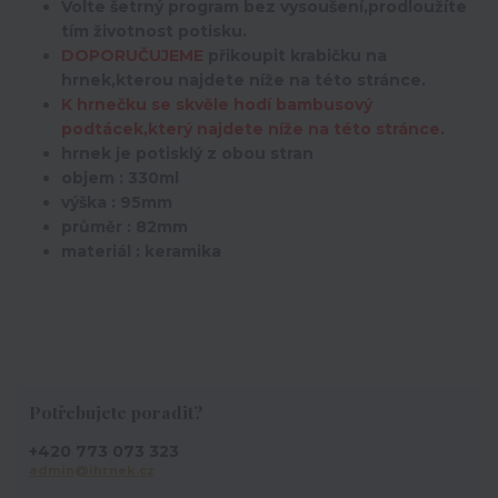
Volte šetrný program bez vysoušení,prodloužíte
tím životnost potisku.
DOPORUČUJEME
přikoupit krabičku na
hrnek,kterou najdete níže na této stránce.
K hrnečku se skvěle hodí bambusový
podtácek,který najdete níže na této stránce.
hrnek je potisklý z obou stran
objem : 330ml
výška : 95mm
průměr : 82mm
materiál : keramika
Potřebujete poradit?
+420 773 073 323
admin@ihrnek.cz