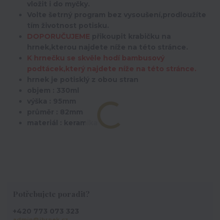
vložit i do myčky.
Volte šetrný program bez vysoušení,prodloužíte
tím životnost potisku.
DOPORUČUJEME
přikoupit krabičku na
hrnek,kterou najdete níže na této stránce.
K hrnečku se skvěle hodí bambusový
podtácek,který najdete níže na této stránce.
hrnek je potisklý z obou stran
objem : 330ml
výška : 95mm
průměr : 82mm
materiál : keramika
Potřebujete poradit?
+420 773 073 323
admin@ihrnek.cz