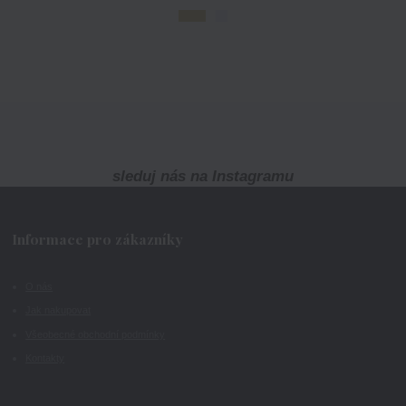
sleduj nás na Instagramu
Informace pro zákazníky
O nás
Jak nakupovat
Všeobecné obchodní podmínky
Kontakty