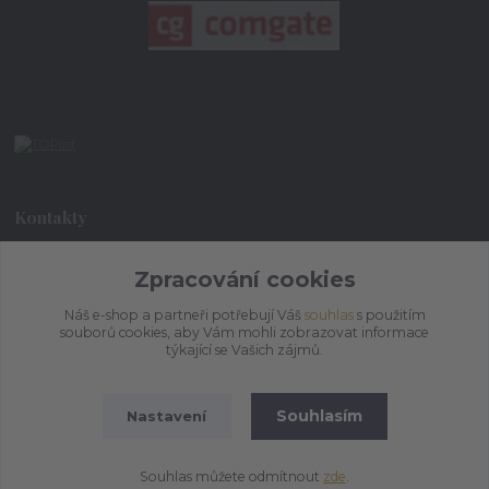
Kontakty
+420 773 073 323
Zpracování cookies
9:00 - 17:00
Náš e-shop a partneři potřebují Váš
souhlas
s použitím
souborů cookies, aby Vám mohli zobrazovat informace
admin@ihrnek.cz
týkající se Vašich zájmů.
Souhlasím
Nastavení
Souhlas můžete odmítnout
zde
.
Vytvořeno na
Eshop-rychle.cz