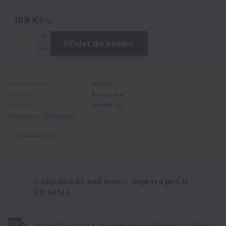
199 Kč
/
ks
Přidat do košíku
Číslo produktu:
000181
Materiál:
keramika
Výrobce:
ihrnek.cz
Hlídat cenu / dostupnost
Do oblíbených
U objednávky nad 1000,- doprava po ČR
ZDARMA
Odesíláme MAX do 72 hodin, většinou ale dříve.