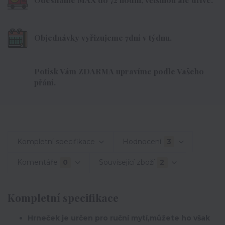
Objednávky vyřizujeme 7dní v týdnu.
Potisk Vám ZDARMA upravíme podle Vašeho
přání.
Kompletní specifikace
Hodnocení
3
Komentáře
0
Související zboží
2
Kompletní specifikace
Hrneček je určen pro ruční mytí,můžete ho však