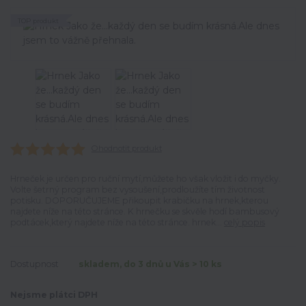
TOP produkt
Ohodnotit produkt
Hrneček je určen pro ruční mytí,můžete ho však vložit i do myčky.
Volte šetrný program bez vysoušení,prodloužíte tím životnost
potisku. DOPORUČUJEME přikoupit krabičku na hrnek,kterou
najdete níže na této stránce. K hrnečku se skvěle hodí bambusový
podtácek,který najdete níže na této stránce. hrnek...
celý popis
Dostupnost
skladem, do 3 dnů u Vás > 10 ks
Nejsme plátci DPH