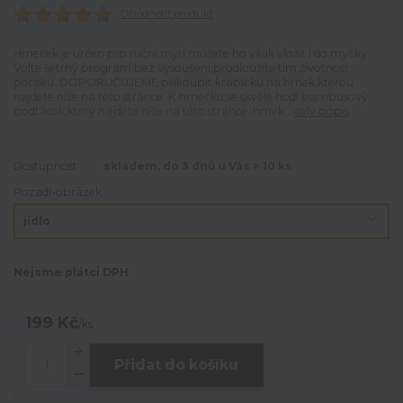
Ohodnotit produkt
Hrneček je určen pro ruční mytí,můžete ho však vložit i do myčky.
Volte šetrný program bez vysoušení,prodloužíte tím životnost
potisku. DOPORUČUJEME přikoupit krabičku na hrnek,kterou
najdete níže na této stránce. K hrnečku se skvěle hodí bambusový
podtácek,který najdete níže na této stránce. hrnek...
celý popis
Dostupnost
skladem, do 3 dnů u Vás > 10 ks
Pozadí-obrázek
Nejsme plátci DPH
199 Kč
/
ks
Přidat do košíku