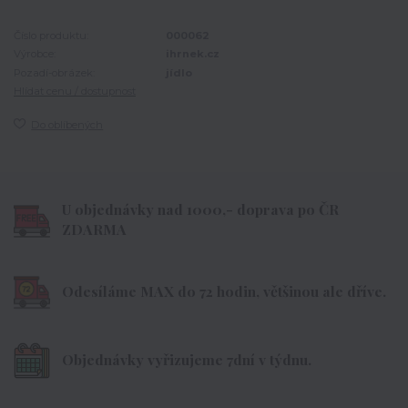
Číslo produktu:
000062
Výrobce:
ihrnek.cz
Pozadí-obrázek:
jídlo
Hlídat cenu / dostupnost
Do oblíbených
U objednávky nad 1000,- doprava po ČR
ZDARMA
Odesíláme MAX do 72 hodin, většinou ale dříve.
Objednávky vyřizujeme 7dní v týdnu.