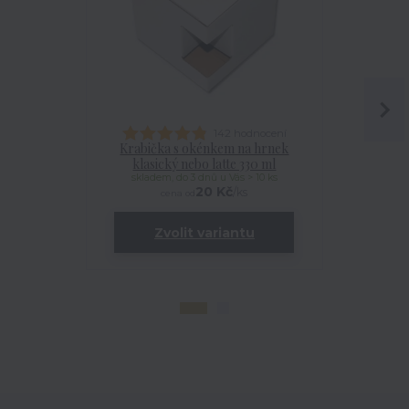
142 hodnocení
Krabička s okénkem na hrnek
Talířek
klasický nebo latte 330 ml
skladem, do 3 dnů u Vás > 10 ks
20 Kč
/
ks
cena od
Zvolit variantu