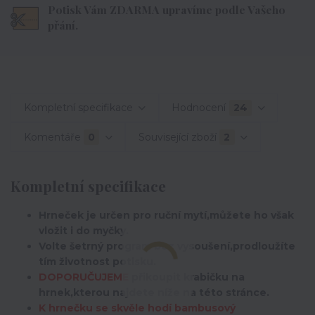
Potisk Vám ZDARMA upravíme podle Vašeho
přání.
Kompletní specifikace
Hodnocení
24
Komentáře
0
Související zboží
2
Kompletní specifikace
Hrneček je určen pro ruční mytí,můžete ho však
vložit i do myčky.
Volte šetrný program bez vysoušení,prodloužíte
tím životnost potisku.
DOPORUČUJEME
přikoupit krabičku na
hrnek,kterou najdete níže na této stránce.
K hrnečku se skvěle hodí bambusový