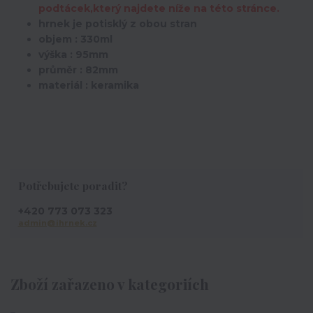
podtácek,který najdete níže na této stránce.
hrnek je potisklý z obou stran
objem : 330ml
výška : 95mm
průměr : 82mm
materiál : keramika
Potřebujete poradit?
+420 773 073 323
admin@ihrnek.cz
Zboží zařazeno v kategoriích