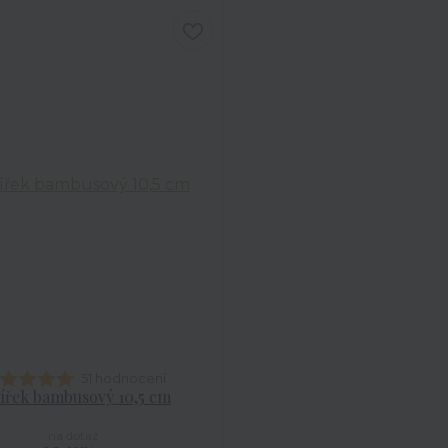
51 hodnocení
ířek bambusový 10,5 cm
na dotaz