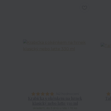
142 hodnocení
Krabička s okénkem na hrnek
Tal
klasický nebo latte 330 ml
skladem, do 3 dnů u Vás > 10 ks