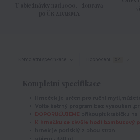
Odesíl
U objednávky nad 1000,- doprava
v
po ČR ZDARMA
Kompletní specifikace
Hodnocení
24
Kompletní specifikace
Hrneček je určen pro ruční mytí,můžete
Volte šetrný program bez vysoušení,pro
DOPORUČUJEME
přikoupit krabičku na 
K hrnečku se skvěle hodí bambusový po
hrnek je potisklý z obou stran
objem : 330ml