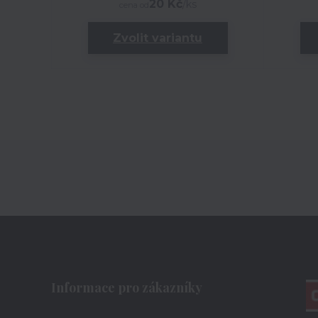
20 Kč
/
ks
cena od
Zvolit variantu
Informace pro zákazníky