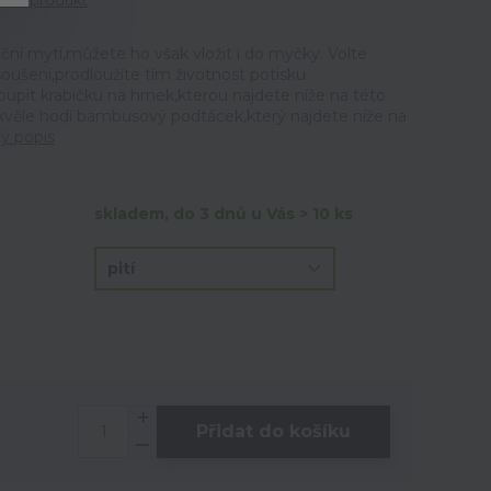
tit produkt
ční mytí,můžete ho však vložit i do myčky. Volte
ušení,prodloužíte tím životnost potisku.
t krabičku na hrnek,kterou najdete níže na této
skvěle hodí bambusový podtácek,který najdete níže na
lý popis
skladem, do 3 dnů u Vás > 10 ks
Přidat do košíku