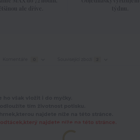
áme MAX do 72 hodin,
Objednávky vyřizujeme
ětšinou ale dříve.
týdnu.
Komentáře
Související zboží
0
2
 ho však vložit i do myčky.
dloužíte tím životnost potisku.
hrnek,kterou najdete níže na této stránce.
dtácek,který najdete níže na této stránce.