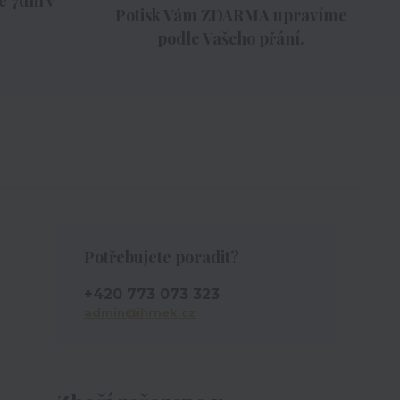
 7dní v
Potisk Vám ZDARMA upravíme
podle Vašeho přání.
Potřebujete poradit?
+420 773 073 323
admin@ihrnek.cz