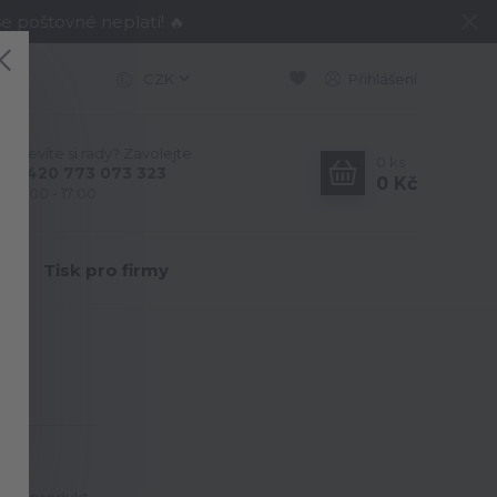
e poštovné neplatí! 🔥
CZK
Přihlášení
Nevíte si rady? Zavolejte.
0
ks
+420 773 073 323
0 Kč
9:00 - 17:00
Y
Tisk pro firmy