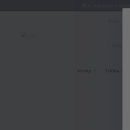
🎁 K objednávce triče
O nás
J
Hrnky
Trička