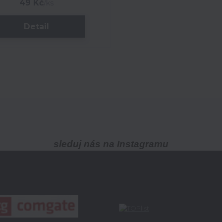
49 Kč
/
ks
Detail
sleduj nás na Instagramu