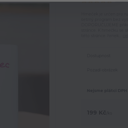
Ohodno
Hrneček je určen pro ru
šetrný program bez vyso
DOPORUČUJEME přikoupi
stránce. K hrnečku se 
této stránce. hrnek...
ce
Dostupnost
Pozadí-obrázek
Nejsme plátci DPH
199 Kč
/
ks