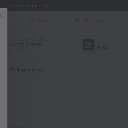
e poštovné neplatí! 🔥
CZK
Přihlášení
Nevíte si rady? Zavolejte.
0
ks
+420 773 073 323
0 Kč
9:00 - 17:00
Y
Tisk pro firmy