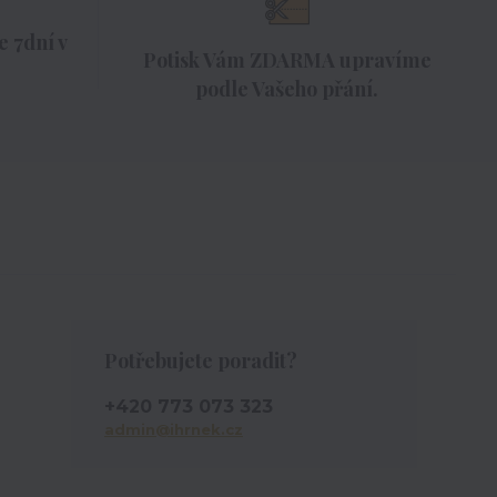
 7dní v
Potisk Vám ZDARMA upravíme
podle Vašeho přání.
Potřebujete poradit?
+420 773 073 323
admin@ihrnek.cz