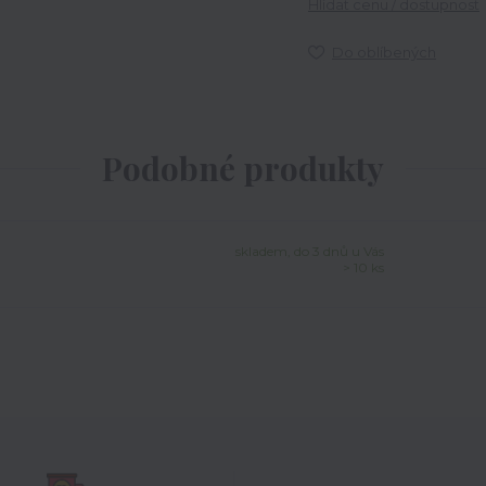
Hlídat cenu / dostupnost
Do oblíbených
Podobné produkty
skladem, do 3 dnů u Vás
> 10 ks