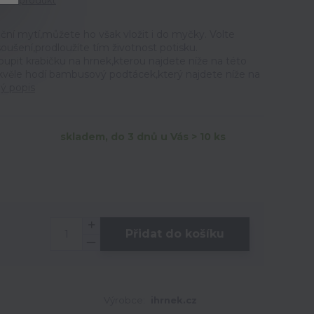
tit produkt
ční mytí,můžete ho však vložit i do myčky. Volte
ušení,prodloužíte tím životnost potisku.
t krabičku na hrnek,kterou najdete níže na této
skvěle hodí bambusový podtácek,který najdete níže na
lý popis
skladem, do 3 dnů u Vás > 10 ks
Přidat do košíku
Výrobce:
ihrnek.cz