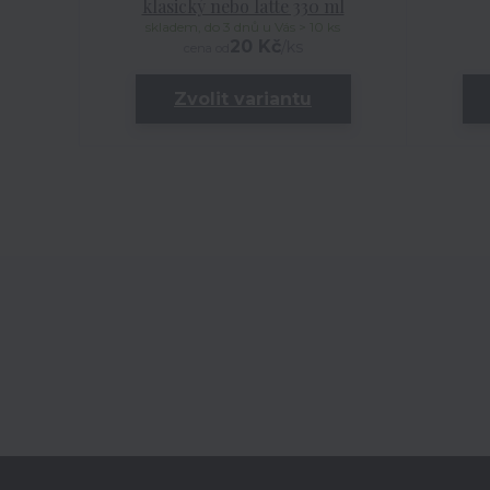
klasický nebo latte 330 ml
skladem, do 3 dnů u Vás > 10 ks
20 Kč
/
ks
cena od
Zvolit variantu