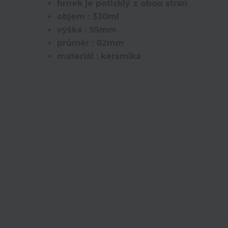
hrnek je potisklý z obou stran
objem : 330ml
výška : 95mm
průměr : 82mm
materiál : keramika