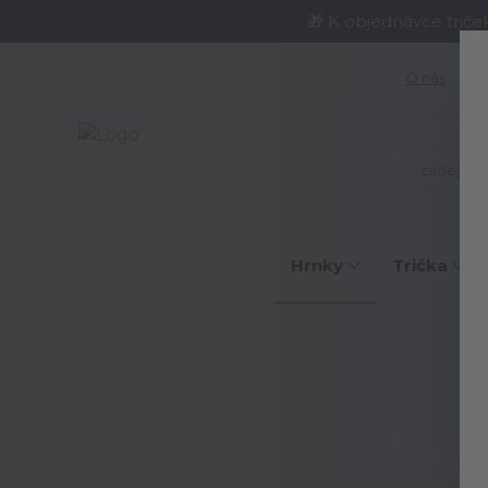
🎁 K objednávce triče
O nás
J
Hrnky
Trička