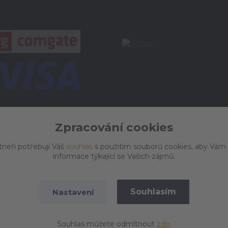
Zpracování cookies
tneři potřebují Váš
souhlas
s použitím souborů cookies, aby Vám
informace týkající se Vašich zájmů.
Souhlasím
Nastavení
Vytvořeno na
Eshop-rychle.cz
Souhlas můžete odmítnout
zde
.