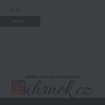
na dotaz
49 Kč
/
ks
Detail
sleduj nás na Instagramu