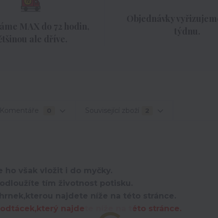
Objednávky vyřizujeme
áme MAX do 72 hodin,
týdnu.
ětšinou ale dříve.
Komentáře
Související zboží
0
2
 ho však vložit i do myčky.
dloužíte tím životnost potisku.
hrnek,kterou najdete níže na této stránce.
dtácek,který najdete níže na této stránce.