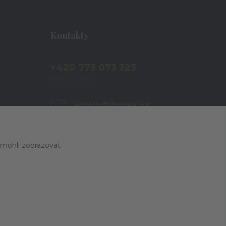
Kontakty
+420 773 073 323
9:00 - 17:00
admin@ihrnek.cz
 mohli zobrazovat