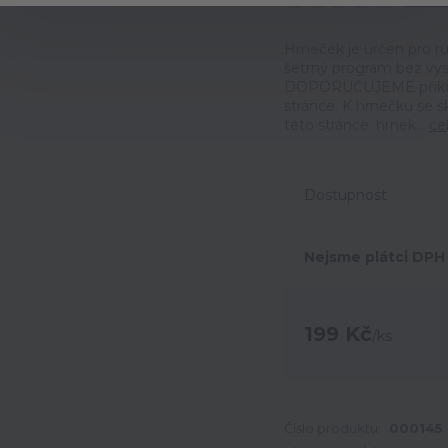
Ohodno
Hrneček je určen pro ru
šetrný program bez vyso
DOPORUČUJEME přikoupi
stránce. K hrnečku se 
této stránce. hrnek...
ce
Dostupnost
Nejsme plátci DPH
199 Kč
/
ks
Číslo produktu:
000145