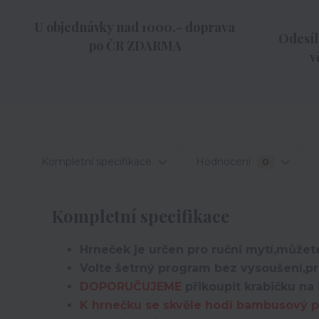
U objednávky nad 1000,- doprava
Odesíl
po ČR ZDARMA
v
Kompletní specifikace
Hodnocení
0
Kompletní specifikace
Hrneček je určen pro ruční mytí,můžete
Volte šetrný program bez vysoušení,pro
DOPORUČUJEME
přikoupit krabičku na 
K hrnečku se skvěle hodí bambusový po