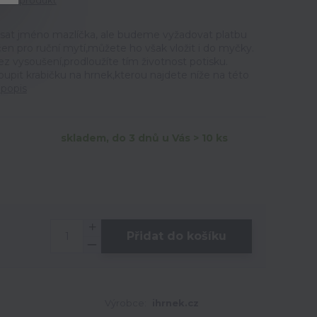
tit produkt
sat jméno mazlíčka, ale budeme vyžadovat platbu
en pro ruční mytí,můžete ho však vložit i do myčky.
z vysoušení,prodloužíte tím životnost potisku.
t krabičku na hrnek,kterou najdete níže na této
 popis
skladem, do 3 dnů u Vás > 10 ks
Přidat do košíku
Výrobce:
ihrnek.cz