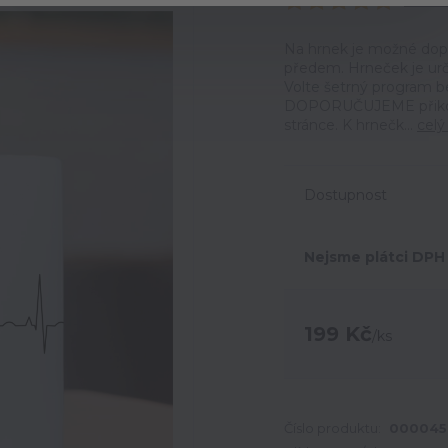
Ohodno
Na hrnek je možné dop
předem. Hrneček je urč
Volte šetrný program be
DOPORUČUJEME přikoupi
stránce. K hrnečk...
celý
Dostupnost
Nejsme plátci DPH
199 Kč
/
ks
Číslo produktu:
000045