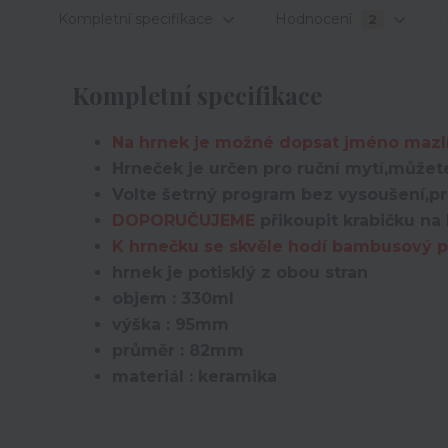
Kompletní specifikace
Hodnocení
2
Kompletní specifikace
Na hrnek je možné dopsat jméno mazl
Hrneček je určen pro ruční mytí,můžete
Volte šetrný program bez vysoušení,pro
DOPORUČUJEME
přikoupit krabičku na 
K hrnečku se skvěle hodí bambusový po
hrnek je potisklý z obou stran
objem : 330ml
výška : 95mm
průměr : 82mm
materiál : keramika