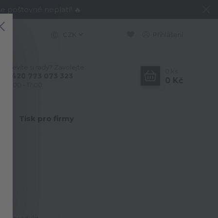
e poštovné neplatí! 🔥
CZK
Přihlášení
Nevíte si rady? Zavolejte.
0
ks
+420 773 073 323
0 Kč
9:00 - 17:00
Y
Tisk pro firmy