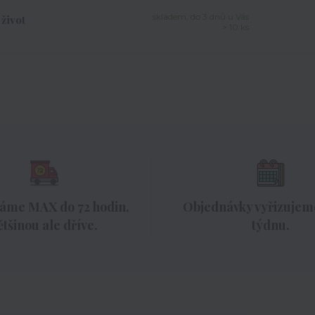
skladem, do 3 dnů u Vás
život
> 10 ks
áme MAX do 72 hodin,
Objednávky vyřizujeme
ětšinou ale dříve.
týdnu.