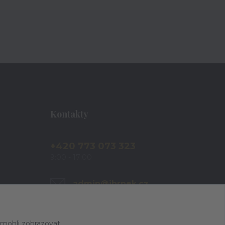
Kontakty
+420 773 073 323
9:00 - 17:00
admin@ihrnek.cz
 mohli zobrazovat