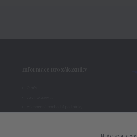
Informace pro zákazníky
O nás
Jak nakupovat
Všeobecné obchodní podmínky
Kontakty
Náš e-shop a par