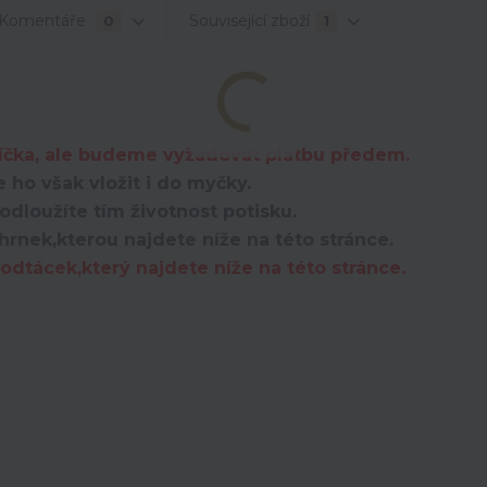
Komentáře
Související zboží
0
1
íčka, ale budeme vyžadovat platbu předem.
 ho však vložit i do myčky.
dloužíte tím životnost potisku.
hrnek,kterou najdete níže na této stránce.
dtácek,který najdete níže na této stránce.