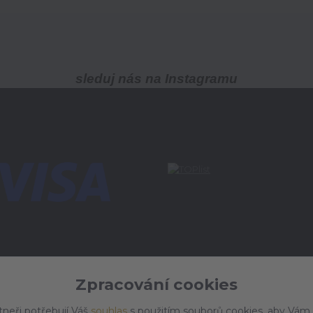
sleduj nás na Instagramu
Zpracování cookies
tneři potřebují Váš
souhlas
s použitím souborů cookies, aby Vám