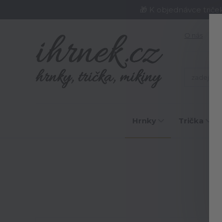
🎁 K objednávce triče
O nás
J
Hrnky
Trička