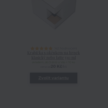
142 hodnocení
Krabička s okénkem na hrnek
klasický nebo latte 330 ml
skladem, do 3 dnů u Vás > 10 ks
20 Kč
/
ks
cena od
Zvolit variantu