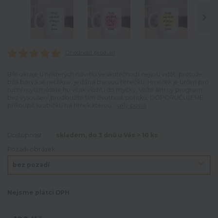
Ohodnotit produkt
Bílé okraje u některých návrhů ve skutečnosti nejsou vidět, protože
bílá barva se netiskne, je dána barvou hrnečku. Hrneček je určen pro
ruční mytí,můžete ho však vložit i do myčky. Volte šetrný program
bez vysoušení,prodloužíte tím životnost potisku. DOPORUČUJEME
přikoupit krabičku na hrnek,kterou...
celý popis
Dostupnost
skladem, do 3 dnů u Vás > 10 ks
Pozadí-obrázek
Nejsme plátci DPH