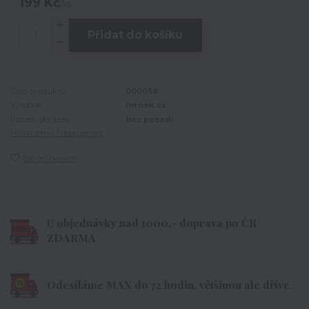
199 Kč
/
ks
Přidat do košíku
Číslo produktu:
000058
Výrobce:
ihrnek.cz
Pozadí-obrázek:
bez pozadí
Hlídat cenu / dostupnost
Do oblíbených
U objednávky nad 1000,- doprava po ČR
ZDARMA
Odesíláme MAX do 72 hodin, většinou ale dříve.