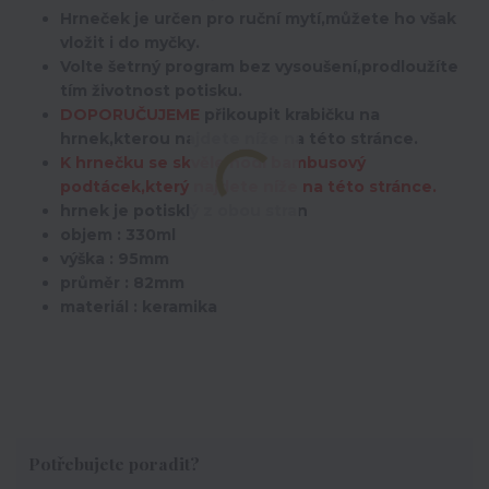
Hrneček je určen pro ruční mytí,můžete ho však
vložit i do myčky.
Volte šetrný program bez vysoušení,prodloužíte
tím životnost potisku.
DOPORUČUJEME
přikoupit krabičku na
hrnek,kterou najdete níže na této stránce.
K hrnečku se skvěle hodí bambusový
podtácek,který najdete níže na této stránce.
hrnek je potisklý z obou stran
objem : 330ml
výška : 95mm
průměr : 82mm
materiál : keramika
Potřebujete poradit?