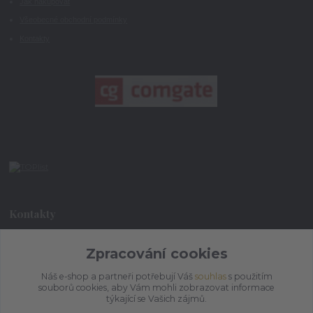
Jak nakupovat
Všeobecné obchodní podmínky
Kontakty
Kontakty
Zpracování cookies
+420 773 073 323
9:00 - 17:00
Náš e-shop a partneři potřebují Váš
souhlas
s použitím
souborů cookies, aby Vám mohli zobrazovat informace
admin@ihrnek.cz
týkající se Vašich zájmů.