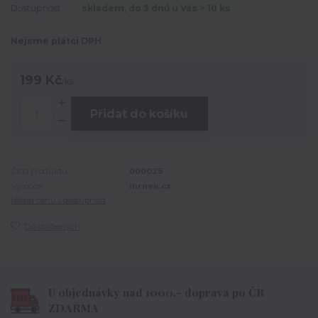
Dostupnost
skladem, do 3 dnů u Vás > 10 ks
Nejsme plátci DPH
199 Kč
/
ks
Přidat do košíku
Číslo produktu:
000025
Výrobce:
ihrnek.cz
Hlídat cenu / dostupnost
Do oblíbených
U objednávky nad 1000,- doprava po ČR
ZDARMA