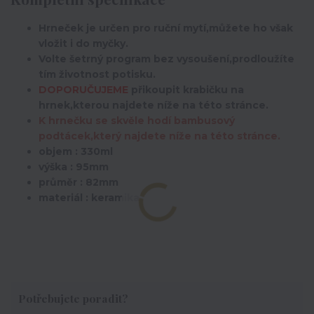
Hrneček je určen pro ruční mytí,můžete ho však
vložit i do myčky.
Volte šetrný program bez vysoušení,prodloužíte
tím životnost potisku.
DOPORUČUJEME
přikoupit krabičku na
hrnek,kterou najdete níže na této stránce.
K hrnečku se skvěle hodí bambusový
podtácek,který najdete níže na této stránce.
objem : 330ml
výška : 95mm
průměr : 82mm
materiál : keramika
Potřebujete poradit?