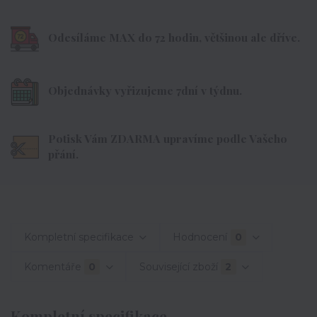
Odesíláme MAX do 72 hodin, většinou ale dříve.
Objednávky vyřizujeme 7dní v týdnu.
Potisk Vám ZDARMA upravíme podle Vašeho
přání.
Kompletní specifikace
Hodnocení
0
Komentáře
0
Související zboží
2
Kompletní specifikace