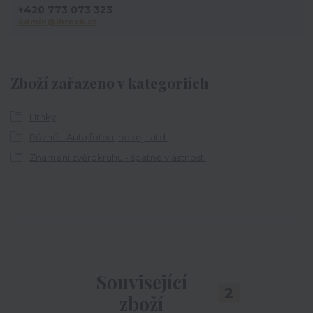
+420 773 073 323
admin@ihrnek.cz
Zboží zařazeno v kategoriích
Hrnky
Různé - Auta,fotbal,hokej...atd.
Znamení zvěrokruhu - špatné vlastnosti
Související
2
zboží