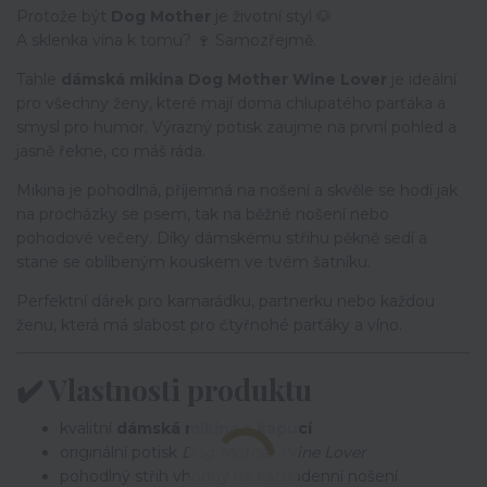
Protože být
Dog Mother
je životní styl 🐶
A sklenka vína k tomu? 🍷 Samozřejmě.
Tahle
dámská mikina Dog Mother Wine Lover
je ideální
pro všechny ženy, které mají doma chlupatého parťáka a
smysl pro humor. Výrazný potisk zaujme na první pohled a
jasně řekne, co máš ráda.
Mikina je pohodlná, příjemná na nošení a skvěle se hodí jak
na procházky se psem, tak na běžné nošení nebo
pohodové večery. Díky dámskému střihu pěkně sedí a
stane se oblíbeným kouskem ve tvém šatníku.
Perfektní dárek pro kamarádku, partnerku nebo každou
ženu, která má slabost pro čtyřnohé parťáky a víno.
✔️ Vlastnosti produktu
kvalitní
dámská mikina s kapucí
originální potisk
Dog Mother Wine Lover
pohodlný střih vhodný na každodenní nošení