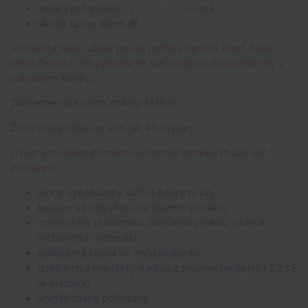
ideální pro pejskařky a milovnice vína
skvělý tip na dárek 🎁
Potisk lze také udělat pouze jednou barvou, např. bílou
nebo černou. Váš požadavek stačí napsat do poznámky v
nákupním košíku.
Tiskneme na kvalitní mikiny Malfini.
Životnost potisku je více jak 40 vyprání.
U různých velikostí mikin se rozměr potisku může lišit
poměrem.
lehce vypasovaný střih s bočními švy
kapuce s podšívkou, na stažení šňůrkou
vnitřní část průkrčníku začištěna páskou v barvě
vrchového materiálu
nakládaná kapsa ve stylu klokanky
dolní lem a manžety rukávů z žebrového úpletu 2:2 s 5
% elastanu
vnitřní strana počesaná