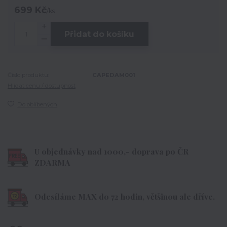
699 Kč
/
ks
Přidat do košíku
Číslo produktu:
CAPEDAM001
Hlídat cenu / dostupnost
Do oblíbených
U objednávky nad 1000,- doprava po ČR
ZDARMA
Odesíláme MAX do 72 hodin, většinou ale dříve.