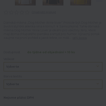
Ohodnotit produkt
Dámská mikina „Dog Mother Wine lover“ Protože být Dog Mother je
životní styl 🐶A sklenka vína k tomu? 🍷 Samozřejmě. Tahle dámská
mikina Dog Mother Wine Lover je ideální pro všechny ženy, které
mají doma chlupatého parťáka a smysl pro humor. Výrazný potisk
zaujme na první pohled a jasně řekne, co máš ...
celý popis
Dostupnost
do týdne od objednání > 10 ks
Velikost
Barva textilu
Nejsme plátci DPH