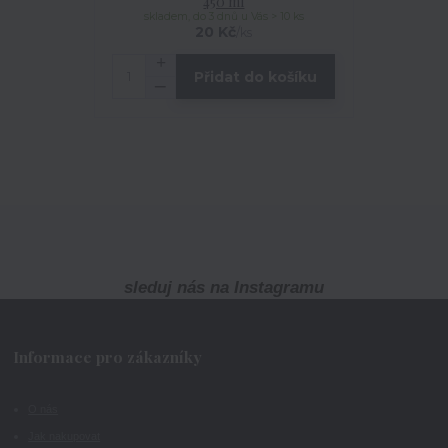
450 ml
skladem, do 3 dnů u Vás > 10 ks
20 Kč
/
ks
Přidat do košíku
sleduj nás na Instagramu
Informace pro zákazníky
O nás
Jak nakupovat