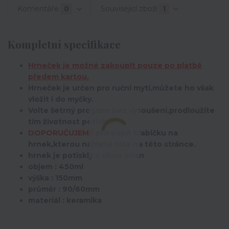
Komentáře
0
Související zboží
1
Kompletní specifikace
Hrneček je možné zakoupit pouze po platbě
předem kartou.
Hrneček je určen pro ruční mytí,můžete ho však
vložit i do myčky.
Volte šetrný program bez vysoušení,prodloužíte
tím životnost potisku.
DOPORUČUJEME
přikoupit krabičku na
hrnek,kterou najdete níže na této stránce.
hrnek je potisklý z obou stran
objem : 450ml
výška : 150mm
průměr : 90/60mm
materiál : keramika