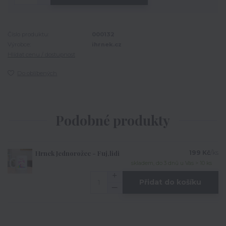
Číslo produktu:
000132
Výrobce:
ihrnek.cz
Hlídat cenu / dostupnost
Do oblíbených
Podobné produkty
Hrnek Jednorožec - Fuj,lidi
199 Kč
/
ks
skladem, do 3 dnů u Vás > 10 ks
Přidat do košíku