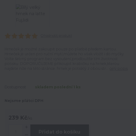
Ohodnotit produkt
Hrneček je možné zakoupit pouze po platbě předem kartou.
Hrneček je určen pro ruční mytí,můžete ho však vložit i do myčky.
Volte šetrný program bez vysoušení,prodloužíte tím životnost
potisku. DOPORUČUJEME přikoupit krabičku na hrnek,kterou
najdete níže na této stránce. hrnek je potisklý z obou str...
celý popis
Dostupnost
skladem poslední 1 ks
Nejsme plátci DPH
239 Kč
/
ks
Přidat do košíku