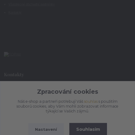
Všeobecné obchodní podmínky
Kontakty
Kontakty
Zpracování cookies
+420 773 073 323
9:00 - 17:00
Náš e-shop a partneři potřebují Váš
souhlas
s použitím
souborů cookies, aby Vám mohli zobrazovat informace
admin@ihrnek.cz
týkající se Vašich zájmů.
Souhlasím
Nastavení