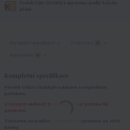
Potisk Vám ZDARMA upravíme podle Vašeho
přání.
Kompletní specifikace
Hodnocení
0
Komentáře
0
Kompletní specifikace
Pánské tričko s krátkým rukávem a originálním
potiskem.
U různých velikostí trička se rozměr potisku liší
poměrem.
Tiskneme na kvalitní trička Malfini vyrobené ze 100%
bavlny.