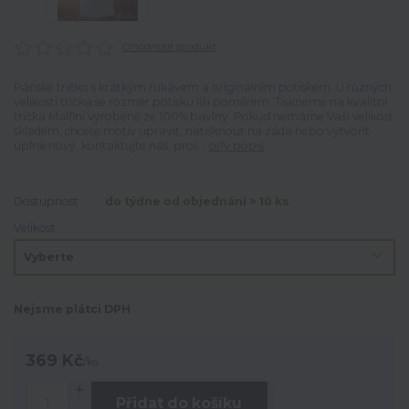
Ohodnotit produkt
Pánské tričko s krátkým rukávem a originálním potiskem. U různých
velikostí trička se rozměr potisku liší poměrem. Tiskneme na kvalitní
trička Malfini vyrobené ze 100% bavlny. Pokuď nemáme Vaší velikost
skladem, chcete motiv upravit, natisknout na záda nebo vytvořit
úplně nový, kontaktujte nás, pros...
celý popis
Dostupnost
do týdne od objednání > 10 ks
Velikost
Nejsme plátci DPH
369 Kč
/
ks
Přidat do košíku