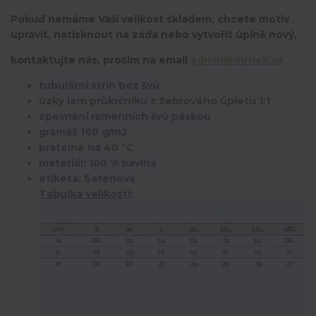
Pokuď nemáme Vaší velikost skladem, chcete motiv
upravit,
natisknout na záda nebo vytvořit úplně nový,
kontaktujte nás, prosím na email
admin@ihrnek.cz
.
tubulární střih bez švů
úzký lem průkrčníku z žebrového úpletu 1:1
zpevnění ramenních švů páskou
gramáž 160 g/m2
pratelné na 40 °C
materiál: 100 % bavlna
etiketa: Saténová
Tabulka velikostí: