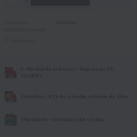
Číslo produktu:
TRPAN036
Hlídat cenu / dostupnost
Do oblíbených
U objednávky nad 1000,- doprava po ČR
ZDARMA
Odesíláme MAX do 72 hodin, většinou ale dříve.
Objednávky vyřizujeme 7dní v týdnu.