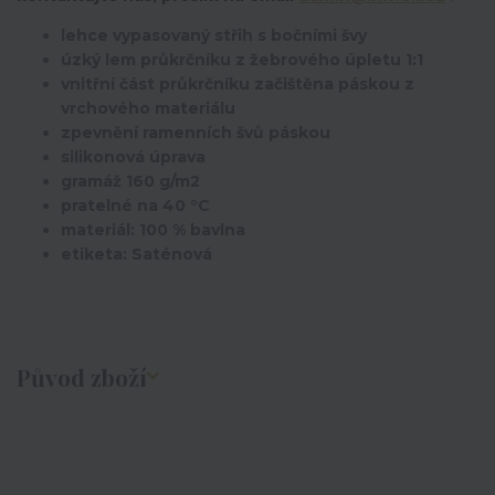
lehce vypasovaný střih s bočními švy
úzký lem průkrčníku z žebrového úpletu 1:1
vnitřní část průkrčníku začištěna páskou z
vrchového materiálu
zpevnění ramenních švů páskou
silikonová úprava
gramáž 160 g/m2
pratelné na 40 °C
materiál: 100 % bavlna
etiketa: Saténová
Původ zboží