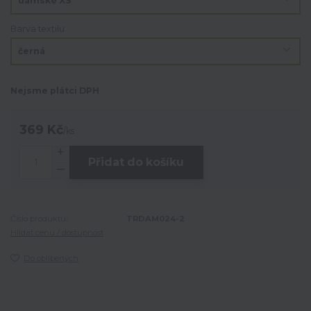
Barva textilu
Nejsme plátci DPH
369 Kč
/
ks
Přidat do košíku
Číslo produktu:
TRDAM024-2
Hlídat cenu / dostupnost
Do oblíbených