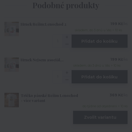
Podobné produkty
Hrnek Režim:Lenochod 2
199 Kč
/
ks
skladem, do 3 dnů u Vás > 10 ks
Přidat do košíku
Hrnek Nejsem asociál,..
199 Kč
/
ks
skladem, do 3 dnů u Vás > 10 ks
Přidat do košíku
Tričko pánské Režim Lenochod
369 Kč
/
ks
- více variant
do týdne od objednání > 10 ks
Zvolit variantu