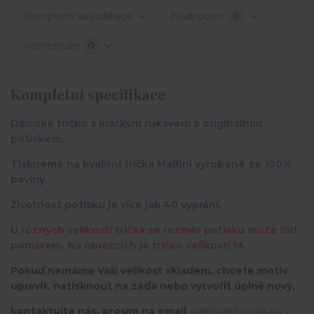
Kompletní specifikace
Hodnocení
0
Komentáře
0
Kompletní specifikace
Dámské tričko s krátkým rukávem a originálním
potiskem.
Tiskneme na kvalitní trička Malfini vyrobené ze 100%
bavlny.
Životnost potisku je více jak 40 vyprání.
U různých velikostí trička se rozměr potisku může lišit
poměrem. Na obrázcích je tričko velikosti M.
Pokuď nemáme Vaší velikost skladem, chcete motiv
upravit,
natisknout na záda nebo vytvořit úplně nový,
kontaktujte nás, prosím na email
admin@ihrnek.cz
.