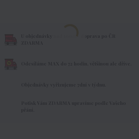
U objednávky nad 1000,- doprava po ČR
ZDARMA
Odesíláme MAX do 72 hodin, většinou ale dříve.
Objednávky vyřizujeme 7dní v týdnu.
Potisk Vám ZDARMA upravíme podle Vašeho
přání.