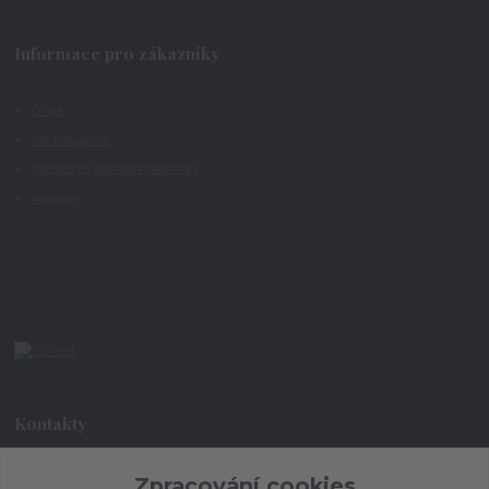
Informace pro zákazníky
O nás
Jak nakupovat
Všeobecné obchodní podmínky
Kontakty
Kontakty
+420 773 073 323
Zpracování cookies