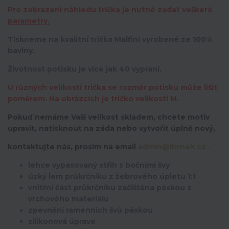
Pro zobrazení náhledu trička je nutné zadat veškeré
parametry.
Tiskneme na kvalitní trička Malfini vyrobené ze 100%
bavlny.
Životnost potisku je více jak 40 vyprání.
U různých velikostí trička se rozměr potisku může lišit
poměrem. Na obrázcích je tričko velikosti M.
Pokuď nemáme Vaší velikost skladem, chcete motiv
upravit,
natisknout na záda nebo vytvořit úplně nový,
kontaktujte nás, prosím na email
admin@ihrnek.cz
.
lehce vypasovaný střih s bočními švy
úzký lem průkrčníku z žebrového úpletu 1:1
vnitřní část průkrčníku začištěna páskou z
vrchového materiálu
zpevnění ramenních švů páskou
silikonová úprava