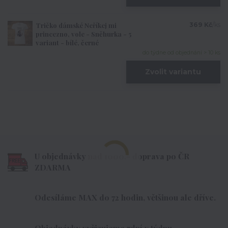
Tričko dámské Neříkej mi
369 Kč
/
ks
princezno, vole - Sněhurka - 5
variant - bílé, černé
do týdne od objednání > 10 ks
Zvolit variantu
U objednávky nad 1000,- doprava po ČR
ZDARMA
Odesíláme MAX do 72 hodin, většinou ale dříve.
Objednávky vyřizujeme 7dní v týdnu.