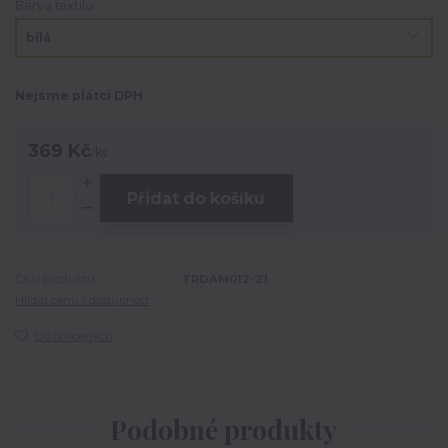
Barva textilu
Nejsme plátci DPH
369 Kč
/
ks
Přidat do košíku
Číslo produktu:
TRDAM012-21
Hlídat cenu / dostupnost
Do oblíbených
Podobné produkty