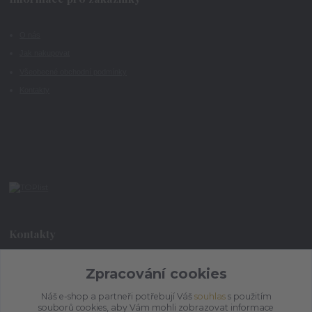
O nás
Jak nakupovat
Všeobecné obchodní podmínky
Kontakty
Kontakty
Zpracování cookies
+420 773 073 323
9:00 - 17:00
Náš e-shop a partneři potřebují Váš
souhlas
s použitím
souborů cookies, aby Vám mohli zobrazovat informace