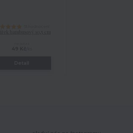
51 hodnocení
ířek bambusový 10,5 cm
na dotaz
49 Kč
/
ks
Detail