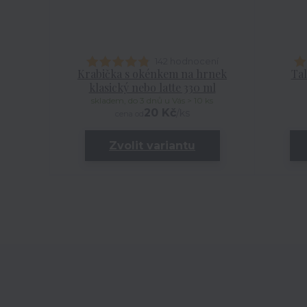
142 hodnocení
Krabička s okénkem na hrnek
Tal
klasický nebo latte 330 ml
skladem, do 3 dnů u Vás > 10 ks
20 Kč
/
ks
cena od
Zvolit variantu