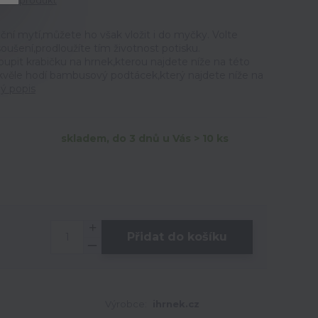
tit produkt
ční mytí,můžete ho však vložit i do myčky. Volte
ušení,prodloužíte tím životnost potisku.
t krabičku na hrnek,kterou najdete níže na této
skvěle hodí bambusový podtácek,který najdete níže na
lý popis
skladem, do 3 dnů u Vás > 10 ks
Přidat do košíku
Výrobce:
ihrnek.cz