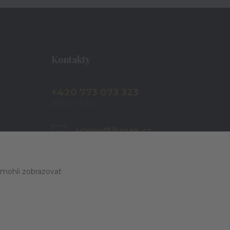
Kontakty
+420 773 073 323
9:00 - 17:00
admin@ihrnek.cz
 mohli zobrazovat