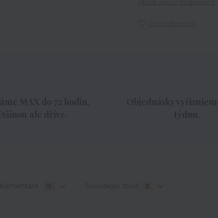
Hlídat cenu / dostupnost
Do oblíbených
áme MAX do 72 hodin,
Objednávky vyřizujeme
ětšinou ale dříve.
týdnu.
Komentáře
Související zboží
0
2