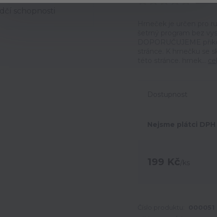
Ohodno
Hrneček je určen pro ru
šetrný program bez vyso
DOPORUČUJEME přikoupi
stránce. K hrnečku se 
této stránce. hrnek...
ce
Dostupnost
Nejsme plátci DPH
199 Kč
/
ks
Číslo produktu:
000051