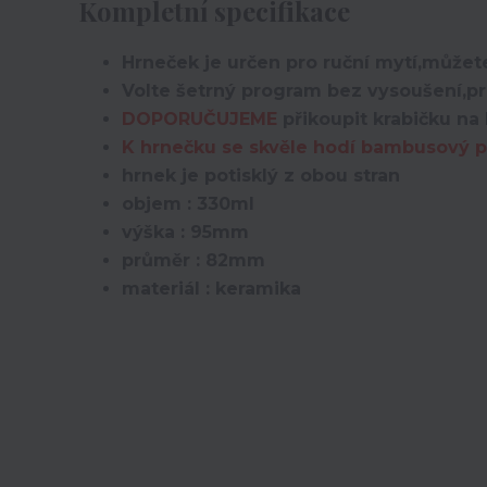
Kompletní specifikace
Hrneček je určen pro ruční mytí,můžete
Volte šetrný program bez vysoušení,pro
DOPORUČUJEME
přikoupit krabičku na 
K hrnečku se skvěle hodí bambusový po
hrnek je potisklý z obou stran
objem : 330ml
výška : 95mm
průměr : 82mm
materiál : keramika