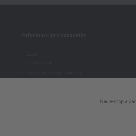
Informace pro zákazníky
O nás
Jak nakupovat
Všeobecné obchodní podmínky
Kontakty
Náš e-shop a par