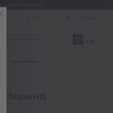
e poštovné neplatí! 🔥
CZK
Přihlášení
Nevíte si rady? Zavolejte.
0
ks
+420 773 073 323
0 Kč
9:00 - 17:00
Y
Tisk pro firmy
schopnosti