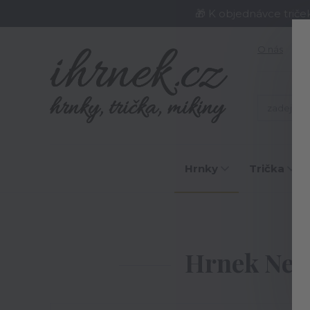
🎁 K objednávce triče
O nás
J
Hrnky
Trička
Hrnek Nej