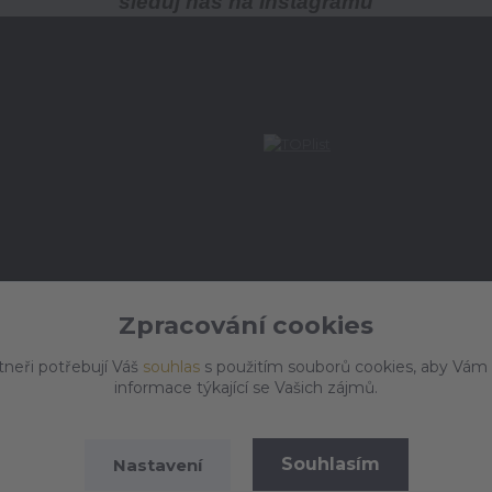
sleduj nás na Instagramu
Zpracování cookies
tneři potřebují Váš
souhlas
s použitím souborů cookies, aby Vám
informace týkající se Vašich zájmů.
Souhlasím
Nastavení