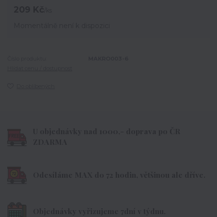
209 Kč
/
ks
Momentálně není k dispozici
Číslo produktu:
MAKRO003-6
Hlídat cenu / dostupnost
Do oblíbených
U objednávky nad 1000,- doprava po ČR
ZDARMA
Odesíláme MAX do 72 hodin, většinou ale dříve.
Objednávky vyřizujeme 7dní v týdnu.