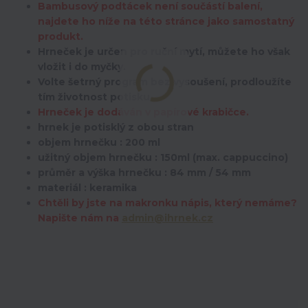
Bambusový podtácek není součástí balení,
najdete ho níže na této stránce jako samostatný
produkt.
Hrneček je určen pro ruční mytí, můžete ho však
vložit i do myčky.
Volte šetrný program bez vysoušení, prodloužíte
tím životnost potisku.
Hrneček je dodáván v papírové krabičce.
hrnek je potisklý z obou stran
objem hrnečku : 200 ml
užitný objem hrnečku : 150ml (max. cappuccino)
průměr a výška hrnečku : 84 mm / 54 mm
materiál : keramika
Chtěli by jste na makronku nápis, který nemáme?
Napište nám na
admin@ihrnek.cz