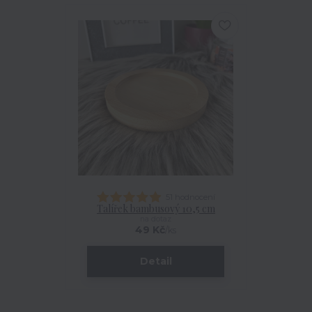
51 hodnocení
Talířek bambusový 10,5 cm
na dotaz
49 Kč
/
ks
Detail