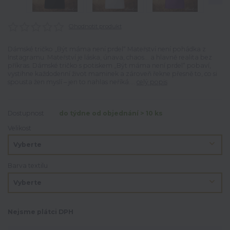
Ohodnotit produkt
Dámské tričko „Být máma není prdel“ Mateřství není pohádka z
Instagramu. Mateřství je láska, únava, chaos… a hlavně realita bez
příkras. Dámské tričko s potiskem „Být máma není prdel“ pobaví,
vystihne každodenní život maminek a zároveň řekne přesně to, co si
spousta žen myslí – jen to nahlas neříká....
celý popis
Dostupnost
do týdne od objednání > 10 ks
Velikost
Barva textilu
Nejsme plátci DPH