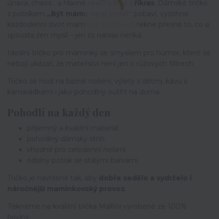
únava, chaos… a hlavně
realita bez příkras
. Dámské tričko
s potiskem
„Být máma není prdel“
pobaví, vystihne
každodenní život maminek a zároveň řekne přesně to, co si
spousta žen myslí – jen to nahlas neříká.
Ideální tričko pro maminky se smyslem pro humor, které se
nebojí ukázat, že mateřství není jen o růžových filtrech.
Tričko se hodí na běžné nošení, výlety s dětmi, kávu s
kamarádkami i jako pohodlný outfit na doma.
Pohodlí na každý den
příjemný a kvalitní materiál
pohodlný dámský střih
vhodné pro celodenní nošení
odolný potisk se stálými barvami
Tričko je navržené tak, aby
dobře sedělo a vydrželo i
náročnější maminkovský provoz
.
Tiskneme na kvalitní trička Malfini vyrobené ze 100%
bavlny.