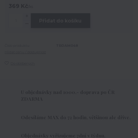
369 Kč
/
ks
Přidat do košíku
Číslo produktu:
TRDAM048
Hlídat cenu / dostupnost
Do oblíbených
U objednávky nad 1000,- doprava po ČR
ZDARMA
Odesíláme MAX do 72 hodin, většinou ale dříve.
Objednávky vyřizujeme 7dní v týdnu.