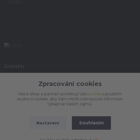
Kontakty
Kontakty
+420 773 073 323
Zpracování cookies
9:00 - 17:00
Náš e-shop a partneři potřebují Váš
souhlas
s použitím
souborů cookies, aby Vám mohli zobrazovat informace
admin@ihrnek.cz
týkající se Vašich zájmů.
Souhlasím
Nastavení