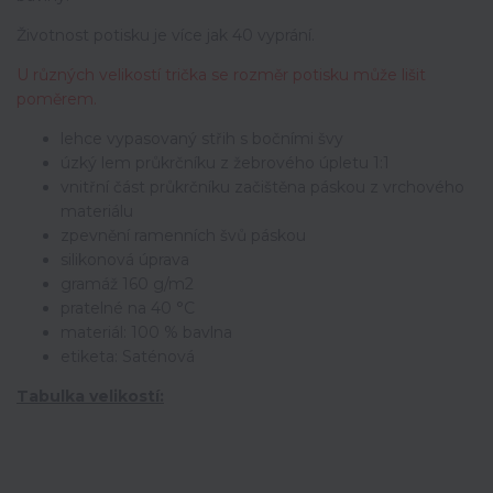
Životnost potisku je více jak 40 vyprání.
U různých velikostí trička se rozměr potisku může lišit
poměrem.
lehce vypasovaný střih s bočními švy
úzký lem průkrčníku z žebrového úpletu 1:1
vnitřní část průkrčníku začištěna páskou z vrchového
materiálu
zpevnění ramenních švů páskou
silikonová úprava
gramáž 160 g/m2
pratelné na 40 °C
materiál: 100 % bavlna
etiketa: Saténová
Tabulka velikostí: