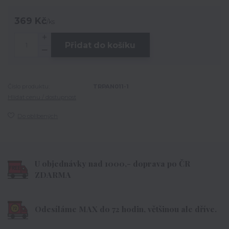
369 Kč
/
ks
Přidat do košíku
Číslo produktu:
TRPAN011-1
Hlídat cenu / dostupnost
Do oblíbených
U objednávky nad 1000,- doprava po ČR
ZDARMA
Odesíláme MAX do 72 hodin, většinou ale dříve.