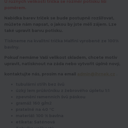
U různých velikostí trička se rozměr potisku liší
poměrem.
Nabídka barev triček se bude postupně rozšiřovat,
můžete nám napsat, o jakou by jste měli zájem. Lze
také upravit barvu potisku.
Tiskneme na kvalitní trička Malfini vyrobené ze 100%
bavlny.
Pokuď nemáme Vaší velikost skladem, chcete motiv
upravit,
natisknout na záda nebo vytvořit úplně nový,
kontaktujte nás, prosím na email
admin@ihrnek.cz
.
tubulární střih bez švů
úzký lem průkrčníku z žebrového úpletu 1:1
zpevnění ramenních švů páskou
gramáž 160 g/m2
pratelné na 40 °C
materiál: 100 % bavlna
etiketa: Saténová