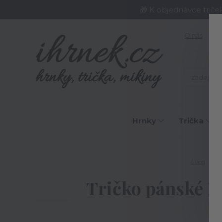
🎁 K objednávce triče
O nás
J
Hrnky
Trička
Úvod
Tr
Tričko pánské Le