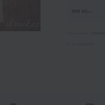
369 Kč
/
ks
Číslo produktu:
TRPAN0
Do oblíbených