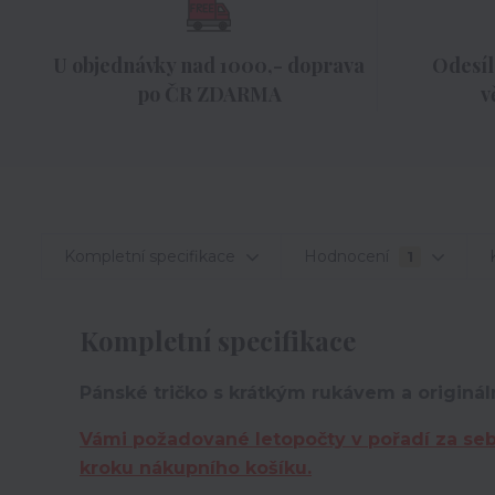
U objednávky nad 1000,- doprava
Odesíl
po ČR ZDARMA
v
Kompletní specifikace
Hodnocení
1
Kompletní specifikace
Pánské tričko s krátkým rukávem a originál
Vámi požadované letopočty v pořadí za se
kroku nákupního košíku.