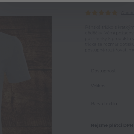
Ohodno
Pánské tričko s krátký
děděčky. Vámi požadova
poznámky k produktu v 
trička se rozměr potisk
postupně rozšiřovat, mů
Dostupnost
Velikost
Barva textilu
Nejsme plátci DPH