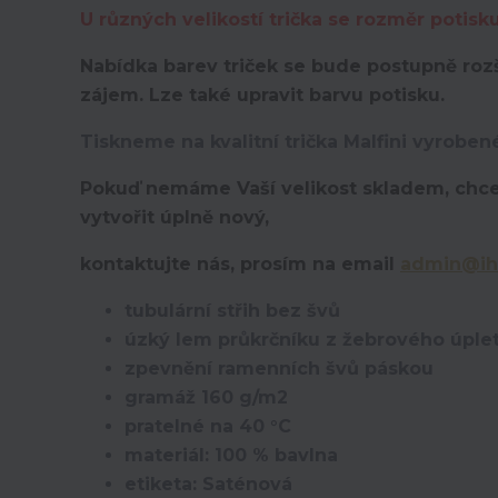
U různých velikostí trička se rozměr potisk
Nabídka barev triček se bude postupně rozš
zájem. Lze také upravit barvu potisku.
Tiskneme na kvalitní trička Malfini vyroben
Pokuď nemáme Vaší velikost skladem, chce
vytvořit úplně nový,
kontaktujte nás, prosím na email
admin@ih
tubulární střih bez švů
úzký lem průkrčníku z žebrového úplet
zpevnění ramenních švů páskou
gramáž 160 g/m2
pratelné na 40 °C
materiál: 100 % bavlna
etiketa: Saténová