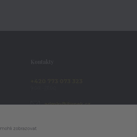
Kontakty
+420 773 073 323
9:00 - 17:00
admin@ihrnek.cz
 mohli zobrazovat