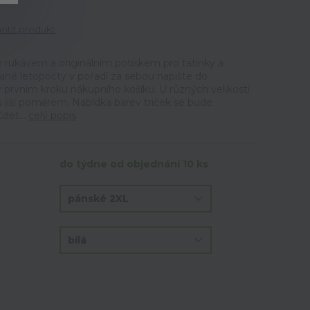
tit produkt
m rukávem a originálním potiskem pro tatínky a
né letopočty v pořadí za sebou napište do
prvním kroku nákupního košíku. U různých velikostí
u liší poměrem. Nabídka barev triček se bude
žet...
celý popis
do týdne od objednání 10 ks