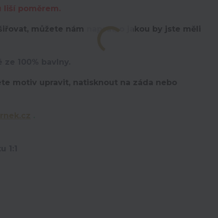
u liší poměrem.
iřovat, můžete nám napsat, o jakou by jste měli
é ze 100% bavlny.
te motiv upravit,
natisknout na záda nebo
rnek.cz
.
u 1:1