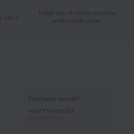
Potisk Vám ZDARMA upravíme
 7dní v
podle Vašeho přání.
Potřebujete poradit?
+420 773 073 323
admin@ihrnek.cz