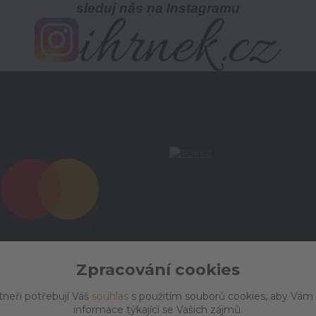
sleduj nás na Instagramu
Zpracování cookies
tneři potřebují Váš
souhlas
s použitím souborů cookies, aby Vám
informace týkající se Vašich zájmů.