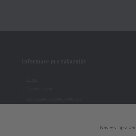
Informace pro zákazníky
O nás
Jak nakupovat
Všeobecné obchodní podmínky
Kontakty
Náš e-shop a par