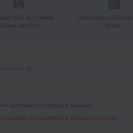
áme MAX do 72 hodin,
Objednávky vyřizujeme
ětšinou ale dříve.
týdnu.
Komentáře
0
ním potiskem pro tatínky a děděčky.
bou napište do poznámky k produktu v prvním