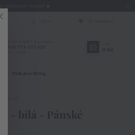
e poštovné neplatí! 🔥
CZK
Přihlášení
Nevíte si rady? Zavolejte.
0
ks
+420 773 073 323
0 Kč
9:00 - 17:00
Y
Tisk pro firmy
 Pánské 2XL
k - bílá - Pánské