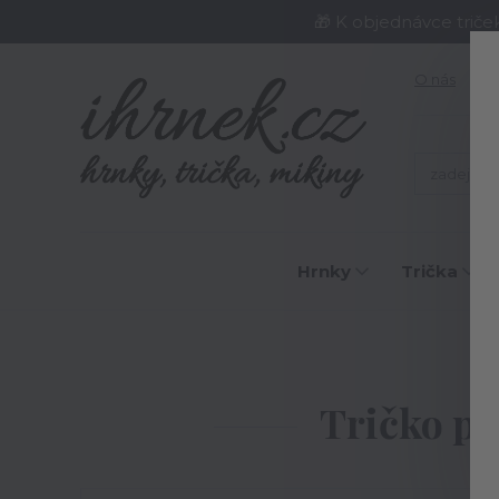
🎁 K objednávce triče
O nás
J
Hrnky
Trička
Ú
Tričko pá