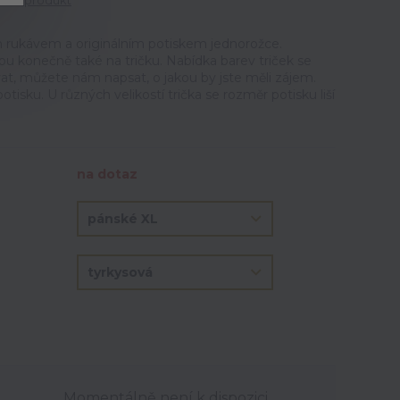
tit produkt
m rukávem a originálním potiskem jednorožce.
u konečně také na tričku. Nabídka barev triček se
at, můžete nám napsat, o jakou by jste měli zájem.
otisku. U různých velikostí trička se rozměr potisku liší
na dotaz
Momentálně není k dispozici