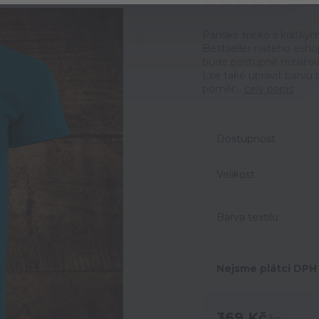
Ohodno
Pánské tričko s krátký
Bestseller našeho eshop
bude postupně rozšiřov
Lze také upravit barvu p
poměr...
celý popis
Dostupnost
Velikost
Barva textilu
Nejsme plátci DPH
369 Kč