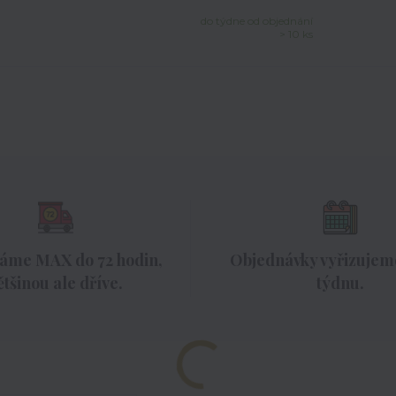
do týdne od objednání
> 10 ks
áme MAX do 72 hodin,
Objednávky vyřizujeme
ětšinou ale dříve.
týdnu.