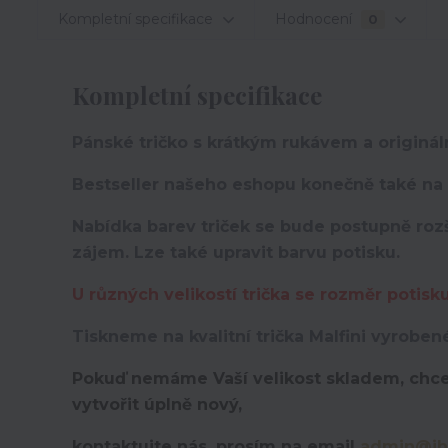
Kompletní specifikace
Hodnocení
0
Kompletní specifikace
Pánské tričko s krátkým rukávem a originá
Bestseller našeho eshopu konečně také na t
Nabídka barev triček se bude postupně rozš
zájem. Lze také upravit barvu potisku.
U různých velikostí trička se rozměr potisk
Tiskneme na kvalitní trička Malfini vyroben
Pokuď nemáme Vaší velikost skladem, chce
vytvořit úplně nový,
kontaktujte nás, prosím na email
admin@ih