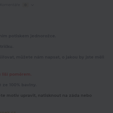
Komentáře
0
lním potiskem jednorožce.
ričku.
iřovat, můžete nám napsat, o jakou by jste měli
u liší poměrem.
é ze 100% bavlny.
te motiv upravit,
natisknout na záda nebo
rnek.cz
.