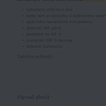
tubulární střih bez švů
úzký lem průkrčníku z žebrového úplet
zpevnění ramenních švů páskou
gramáž 160 g/m2
pratelné na 40 °C
materiál: 100 % bavlna
etiketa: Saténová
Tabulka velikostí:
Původ zboží