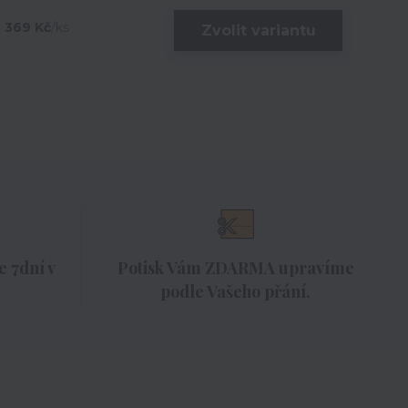
369 Kč
/
ks
Zvolit variantu
 7dní v
Potisk Vám ZDARMA upravíme
podle Vašeho přání.