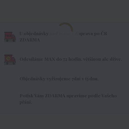
U objednávky nad 1000,- doprava po ČR
ZDARMA
Odesíláme MAX do 72 hodin, většinou ale dříve.
Objednávky vyřizujeme 7dní v týdnu.
Potisk Vám ZDARMA upravíme podle Vašeho
přání.