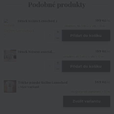
Podobné produkty
Hrnek Režim:Lenochod 2
199 Kč
/
ks
skladem, do 3 dnů u Vás > 10 ks
Přidat do košíku
Hrnek Nejsem asociál,..
199 Kč
/
ks
skladem, do 3 dnů u Vás > 10 ks
Přidat do košíku
Tričko pánské Režim Lenochod
369 Kč
/
ks
- více variant
do týdne od objednání > 10 ks
Zvolit variantu