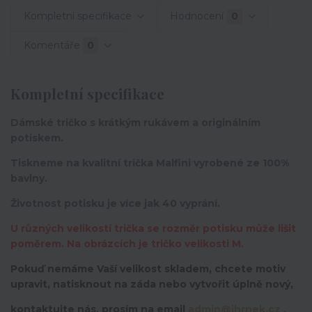
Kompletní specifikace
Hodnocení
0
Komentáře
0
Kompletní specifikace
Dámské tričko s krátkým rukávem a originálním
potiskem.
Tiskneme na kvalitní trička Malfini vyrobené ze 100%
bavlny.
Životnost potisku je více jak 40 vyprání.
U různých velikostí trička se rozměr potisku může lišit
poměrem. Na obrázcích je tričko velikosti M.
Pokuď nemáme Vaší velikost skladem, chcete motiv
upravit,
natisknout na záda nebo vytvořit úplně nový,
kontaktujte nás, prosím na email
admin@ihrnek.cz
.