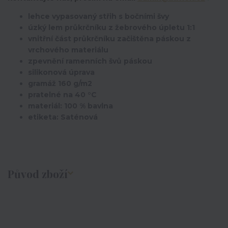
lehce vypasovaný střih s bočními švy
úzký lem průkrčníku z žebrového úpletu 1:1
vnitřní část průkrčníku začištěna páskou z
vrchového materiálu
zpevnění ramenních švů páskou
silikonová úprava
gramáž 160 g/m2
pratelné na 40 °C
materiál: 100 % bavlna
etiketa: Saténová
Původ zboží