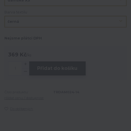
Barva textilu
Nejsme plátci DPH
369 Kč
/
ks
Přidat do košíku
Číslo produktu:
TRDAM024-14
Hlídat cenu / dostupnost
Do oblíbených