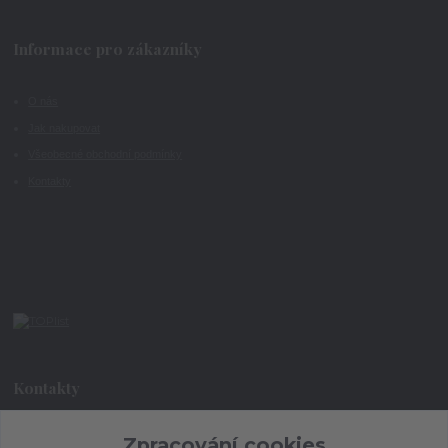
Informace pro zákazníky
O nás
Jak nakupovat
Všeobecné obchodní podmínky
Kontakty
Kontakty
+420 773 073 323
Zpracování cookies