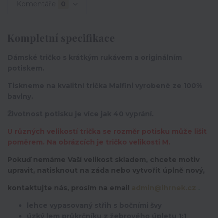
Komentáře
0
Kompletní specifikace
Dámské tričko s krátkým rukávem a originálním
potiskem.
Tiskneme na kvalitní trička Malfini vyrobené ze 100%
bavlny.
Životnost potisku je více jak 40 vyprání.
U různých velikostí trička se rozměr potisku může lišit
poměrem. Na obrázcích je tričko velikosti M.
Pokuď nemáme Vaší velikost skladem, chcete motiv
upravit,
natisknout na záda nebo vytvořit úplně nový,
kontaktujte nás, prosím na email
admin@ihrnek.cz
.
lehce vypasovaný střih s bočními švy
úzký lem průkrčníku z žebrového úpletu 1:1