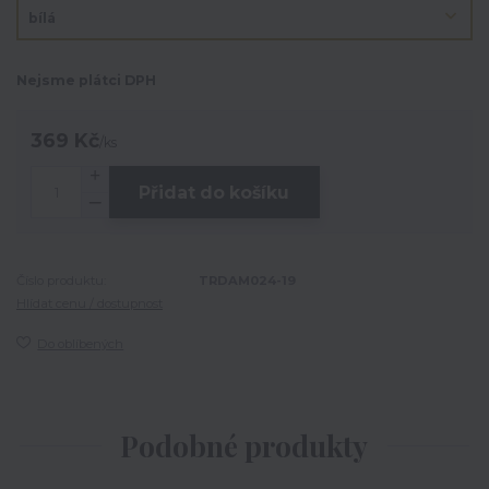
Nejsme plátci DPH
369 Kč
/
ks
Přidat do košíku
Číslo produktu:
TRDAM024-19
Hlídat cenu / dostupnost
Do oblíbených
Podobné produkty