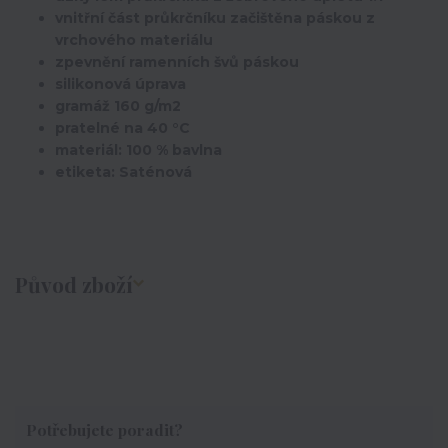
vnitřní část průkrčníku začištěna páskou z
vrchového materiálu
zpevnění ramenních švů páskou
silikonová úprava
gramáž 160 g/m2
pratelné na 40 °C
materiál: 100 % bavlna
etiketa: Saténová
Původ zboží
Potřebujete poradit?