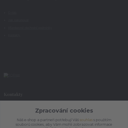
O nás
Jak nakupovat
Všeobecné obchodní podmínky
Kontakty
Kontakty
Zpracování cookies
+420 773 073 323
9:00 - 17:00
Náš e-shop a partneři potřebují Váš
souhlas
s použitím
souborů cookies, aby Vám mohli zobrazovat informace