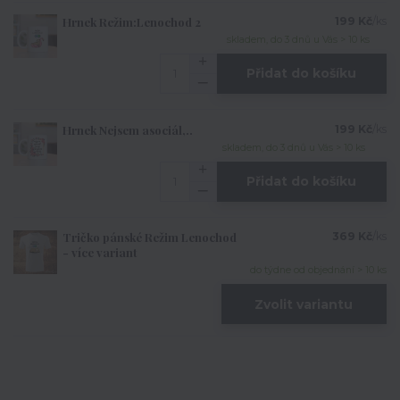
Hrnek Režim:Lenochod 2
199 Kč
/
ks
skladem, do 3 dnů u Vás > 10 ks
Přidat do košíku
Hrnek Nejsem asociál,..
199 Kč
/
ks
skladem, do 3 dnů u Vás > 10 ks
Přidat do košíku
Tričko pánské Režim Lenochod
369 Kč
/
ks
- více variant
do týdne od objednání > 10 ks
Zvolit variantu