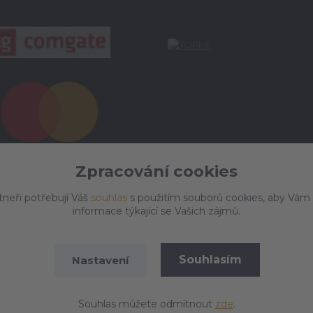
Zpracování cookies
tneři potřebují Váš
souhlas
s použitím souborů cookies, aby Vám
informace týkající se Vašich zájmů.
Souhlasím
Nastavení
Vytvořeno na
Eshop-rychle.cz
Souhlas můžete odmítnout
zde
.