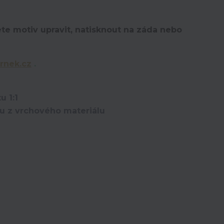
te motiv upravit,
natisknout na záda nebo
rnek.cz
.
u 1:1
ou z vrchového materiálu