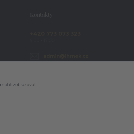
Kontakty
+420 773 073 323
9:00 - 17:00
admin@ihrnek.cz
 mohli zobrazovat