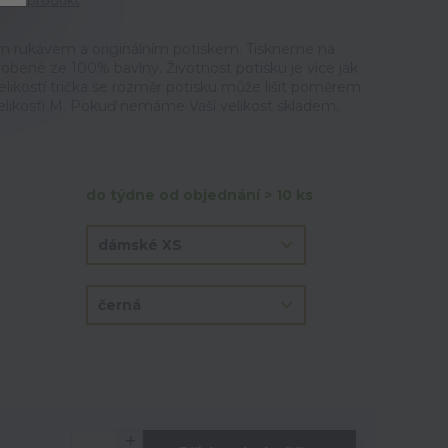
tit produkt
m rukávem a originálním potiskem. Tiskneme na
vyrobené ze 100% bavlny. Životnost potisku je více jak
elikostí trička se rozměr potisku může lišit poměrem.
velikosti M. Pokuď nemáme Vaší velikost skladem,
do týdne od objednání > 10 ks