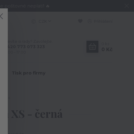
e poštovné neplatí! 🔥
CZK
Přihlášení
Nevíte si rady? Zavolejte.
0
ks
+420 773 073 323
0 Kč
9:00 - 17:00
Y
Tisk pro firmy
 černá
á XS - černá