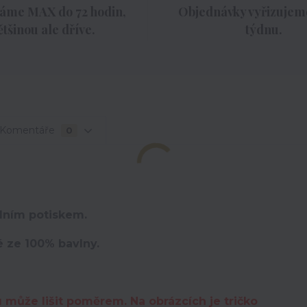
áme MAX do 72 hodin,
Objednávky vyřizujeme
ětšinou ale dříve.
týdnu.
Komentáře
0
lním potiskem.
é ze 100% bavlny.
u může lišit poměrem. Na obrázcích je tričko