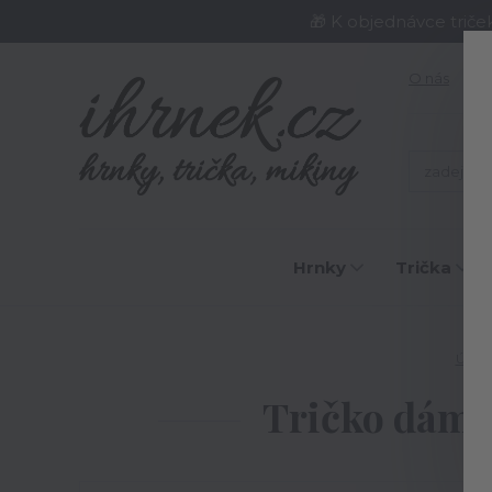
🎁 K objednávce triče
O nás
J
Hrnky
Trička
Úvod
Tričko dáms