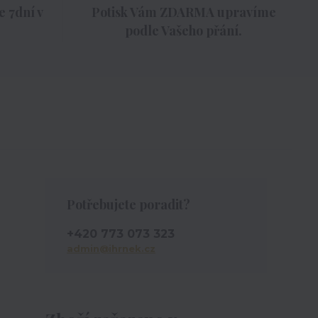
 7dní v
Potisk Vám ZDARMA upravíme
podle Vašeho přání.
Potřebujete poradit?
+420 773 073 323
admin@ihrnek.cz