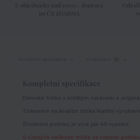
U objednávky nad 1000,- doprava
Odesíl
po ČR ZDARMA
v
Kompletní specifikace
Hodnocení
0
Kompletní specifikace
Dámské tričko s krátkým rukávem a originá
Tiskneme na kvalitní trička Malfini vyroben
Životnost potisku je více jak 40 vyprání.
U různých velikostí trička se rozměr potisk