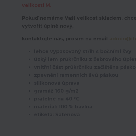
velikosti M.
Pokuď nemáme Vaší velikost skladem, chce
vytvořit úplně nový,
kontaktujte nás, prosím na email
admin@ih
lehce vypasovaný střih s bočními švy
úzký lem průkrčníku z žebrového úplet
vnitřní část průkrčníku začištěna pásk
zpevnění ramenních švů páskou
silikonová úprava
gramáž 160 g/m2
pratelné na 40 °C
materiál: 100 % bavlna
etiketa: Saténová