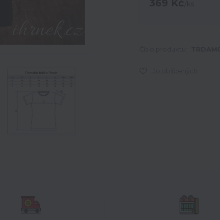
369 Kč
/
ks
Číslo produktu:
TRDAM0
Do oblíbených