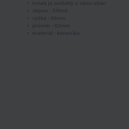
hrnek je potisklý z obou stran
objem : 330ml
výška : 95mm
průměr : 82mm
materiál : keramika