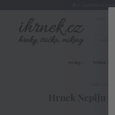
🎁 K objednávce triče
O nás
J
Hrnky
Trička
Úvod
Hrnky
Hrnek Nepiju ka