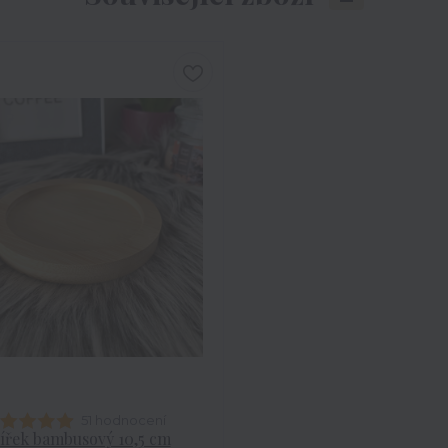
51 hodnocení
ířek bambusový 10,5 cm