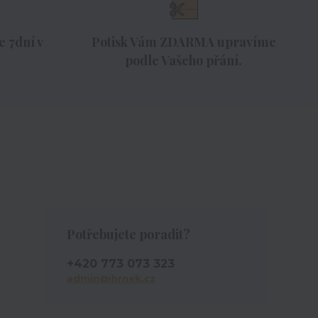
 7dní v
Potisk Vám ZDARMA upravíme
podle Vašeho přání.
Potřebujete poradit?
+420 773 073 323
admin@ihrnek.cz