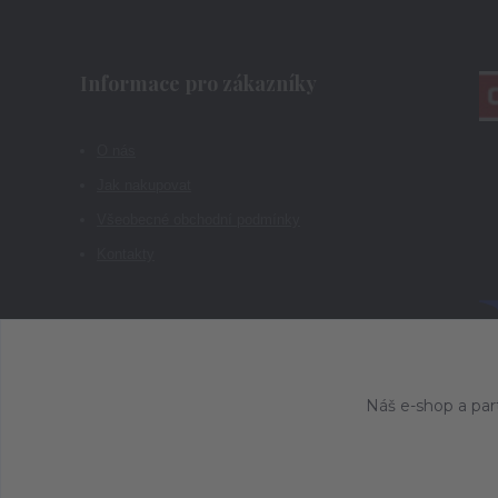
Informace pro zákazníky
O nás
Jak nakupovat
Všeobecné obchodní podmínky
Kontakty
Náš e-shop a par