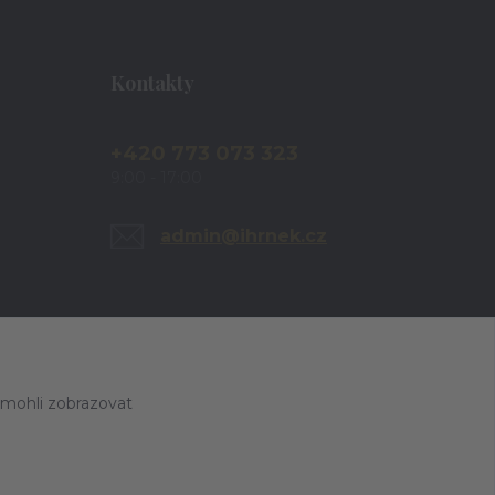
Kontakty
+420 773 073 323
9:00 - 17:00
admin@ihrnek.cz
 mohli zobrazovat