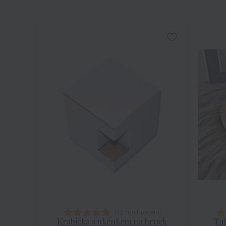
142 hodnocení
Krabička s okénkem na hrnek
Tal