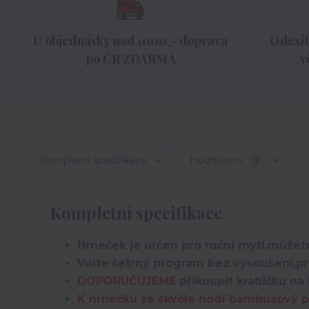
U objednávky nad 1000,- doprava
Odesíl
po ČR ZDARMA
v
Kompletní specifikace
Hodnocení
2
Kompletní specifikace
Hrneček je určen pro ruční mytí,můžete
Volte šetrný program bez vysoušení,pro
DOPORUČUJEME
přikoupit krabičku na 
K hrnečku se skvěle hodí bambusový po