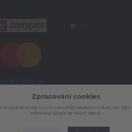
Zpracování cookies
tneři potřebují Váš
souhlas
s použitím souborů cookies, aby Vám
informace týkající se Vašich zájmů.