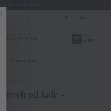
e poštovné neplatí! 🔥
CZK
Přihlášení
Nevíte si rady? Zavolejte.
0
ks
+420 773 073 323
0 Kč
9:00 - 17:00
Y
Tisk pro firmy
kafe - jednorožec
abych pil kafe -