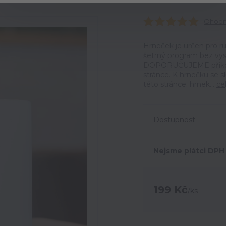
Ohodno
Hrneček je určen pro ru
šetrný program bez vyso
DOPORUČUJEME přikoupi
stránce. K hrnečku se 
této stránce. hrnek...
ce
Dostupnost
Nejsme plátci DPH
199 Kč
/
ks